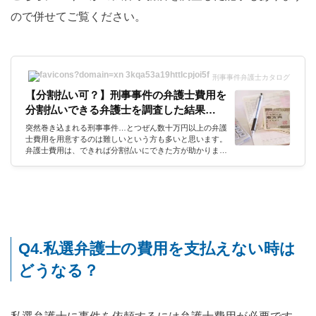
ので併せてご覧ください。
刑事事件弁護士カタログ
【分割払い可？】刑事事件の弁護士費用を
分割払いできる弁護士を調査した結果…
突然巻き込まれる刑事事件…とつぜん数十万円以上の弁護
士費用を用意するのは難しいという方も多いと思います。
弁護士費用は、できれば分割払いにできた方が助かります
よね。特に、刑事事件の場合は、突然なので、分割払いの
ニーズが強いと思います。そこで！私たちカタログ編集部
が、分割払いの可否を、弁護士事務所に電話調査してみま
した。その調査の結果は？なかなか興味深い結果が得られ
ましたよ^^それでは、さっそく一緒に確認していきましょ
う。まずは、電話調査に至った経緯について、お伝えでき
ればと思います。大手8社の弁護...
Q4.私選弁護士の費用を支払えない時は
どうなる？