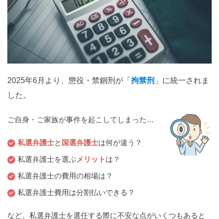
関西
滋賀
京都
大阪
兵庫
奈良
和歌山
中国
鳥取
島根
岡山
広島
山口
2025年6月より、懲役・禁錮刑が「
拘禁刑
」に統一されま
した。
四国
徳島
香川
愛媛
高知
ご自身・ご家族が事件を起こしてしまった…
九州・沖縄
私選弁護士
と
国選弁護士
は何が違う？
福岡
佐賀
長崎
熊本
大分
宮崎
鹿児島
私選弁護士を選ぶ
メリット
は？
沖縄
私選弁護士の費用の相場は？
私選弁護士費用は分割払いできる？
相談内容から探す
など、私選弁護士を選任する際に不安な点がいくつもあると