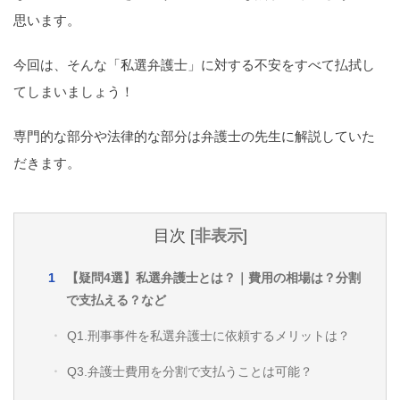
痴漢
盗撮
わいせつ
傷害
思います。
窃盗
詐欺
逮捕
示談
今回は、そんな「私選弁護士」に対する不安をすべて払拭し
てしまいましょう！
専門的な部分や法律的な部分は弁護士の先生に解説していた
だきます。
目次
[
非表示
]
【疑問4選】私選弁護士とは？｜費用の相場は？分割
で支払える？など
Q1.刑事事件を私選弁護士に依頼するメリットは？
Q3.弁護士費用を分割で支払うことは可能？