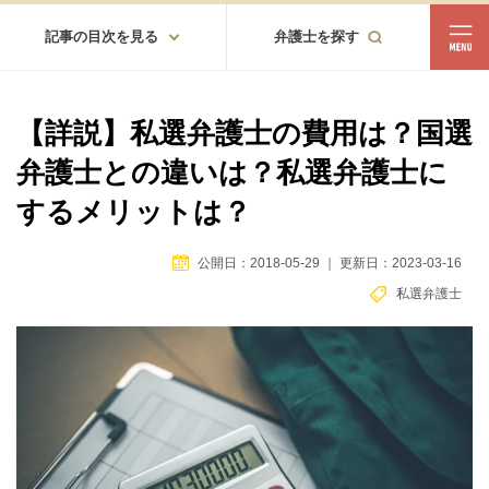
記事の目次を見る
弁護士を探す
都道府県
相談内容
【詳説】私選弁護士の費用は？国選
都道府県から探す
弁護士との違いは？私選弁護士に
北海道・東北
するメリットは？
北海道
青森
岩手
宮城
秋田
山形
福島
公開日：2018-05-29
｜
更新日：2023-03-16
北陸・甲信越
私選弁護士
新潟
富山
石川
福井
山梨
長野
関東
茨城
栃木
群馬
埼玉
千葉
東京
神奈川
東海
岐阜
静岡
愛知
三重