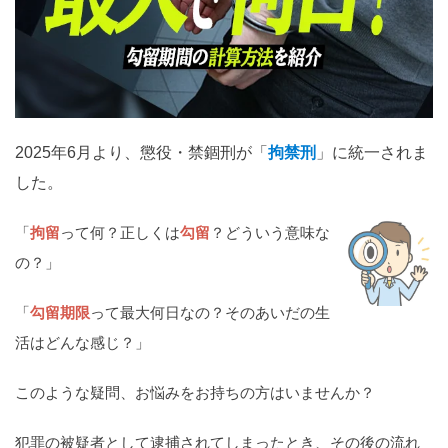
関西
滋賀
京都
大阪
兵庫
奈良
和歌山
中国
鳥取
島根
岡山
広島
山口
2025年6月より、懲役・禁錮刑が「
拘禁刑
」に統一されま
した。
四国
徳島
香川
愛媛
高知
「
拘留
って何？正しくは
勾留
？どういう意味な
の？」
九州・沖縄
福岡
佐賀
長崎
熊本
大分
宮崎
鹿児島
「
勾留期限
って最大何日なの？そのあいだの生
活はどんな感じ？」
沖縄
このような疑問、お悩みをお持ちの方はいませんか？
相談内容から探す
犯罪の被疑者として逮捕されてしまったとき、その後の流れ