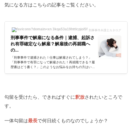
気になる方はこちらの記事をご覧ください。
刑事事件弁護士カタログ
刑事事件で解雇になる条件｜逮捕、起訴さ
れ有罪確定なら解雇？解雇後の再就職へ
の...
「刑事事件で逮捕された！仕事は解雇されてしまう？」
「刑事事件で有罪になって解雇された！再就職できる？履
歴書はどう書く？」このようなお悩みをお持ちの方はいま
せんか？「逮捕されたら人生終了」とは、よく巷で流れる
言説ですが、実際には逮捕後にも人生は続いていきます。
特に仕事で解雇されるかどうか、再就職できるかどうかは
生活に直結する事柄です。刑事事件での逮捕は解雇理由に
あたるのか刑事事件での逮捕を理由に自主退職するのは最
善手と言えるのか解雇後の再就職、転職はうまくいくの
勾留を受けたら、できればすぐに
釈放
されたいところで
か？今回はこういった疑問を徹底解...
す。
一体勾留は
最長
で何日続くものなのでしょうか？