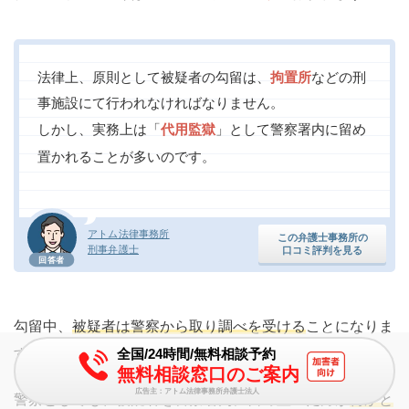
法律上、原則として被疑者の勾留は、
拘置所
などの刑
事施設にて行われなければなりません。
しかし、実務上は「
代用監獄
」として警察署内に留め
置かれることが多いのです。
アトム法律事務所
この弁護士事務所の
刑事弁護士
口コミ評判を見る
回答者
勾留中、
被疑者は警察から取り調べを受ける
ことになりま
す。
全国/24時間/無料相談予約
無料相談窓口のご案内
広告主：アトム法律事務所弁護士法人
警察としても、被疑者を警察署内に留め置いた方が
何かと