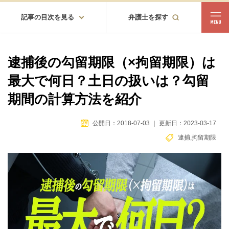
記事の目次を見る
弁護士を探す
都道府県
相談内容
逮捕後の勾留期限（×拘留期限）は
都道府県から探す
最大で何日？土日の扱いは？勾留
北海道・東北
期間の計算方法を紹介
北海道
青森
岩手
宮城
秋田
山形
福島
公開日：2018-07-03
｜
更新日：2023-03-17
北陸・甲信越
逮捕
,
拘留期限
新潟
富山
石川
福井
山梨
長野
関東
茨城
栃木
群馬
埼玉
千葉
東京
神奈川
東海
岐阜
静岡
愛知
三重