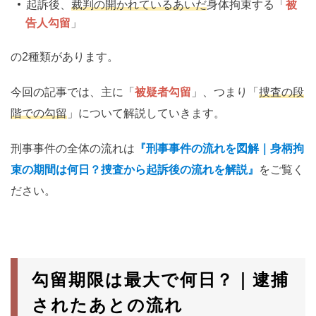
起訴後、
裁判の開かれているあいだ
身体拘束する「
被
告人勾留
」
の2種類があります。
今回の記事では、主に「
被疑者勾留
」、つまり「
捜査の段
階での勾留
」について解説していきます。
刑事事件の全体の流れは
『刑事事件の流れを図解｜身柄拘
束の期間は何日？捜査から起訴後の流れを解説』
をご覧く
ださい。
勾留期限は最大で何日？｜逮捕
されたあとの流れ