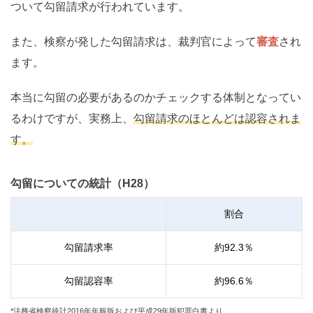
ついて勾留請求が行われています。
また、検察が発した勾留請求は、裁判官によって
審査
され
ます。
本当に勾留の必要があるのかチェックする体制となってい
るわけですが、実務上、
勾留請求のほとんどは認容されま
す。
勾留についての統計（H28）
割合
勾留請求率
約
92.3
％
勾留認容率
約
96.6
％
*法務省検察統計2016年年報版および平成29年版犯罪白書より