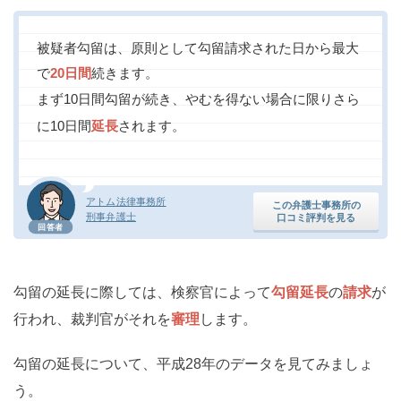
被疑者勾留は、原則として勾留請求された日から最大
で
20日間
続きます。
まず10日間勾留が続き、やむを得ない場合に限りさら
に10日間
延長
されます。
アトム法律事務所
この弁護士事務所の
刑事弁護士
口コミ評判を見る
回答者
勾留の延長に際しては、検察官によって
勾留延長
の
請求
が
行われ、裁判官がそれを
審理
します。
勾留の延長について、平成28年のデータを見てみましょ
う。