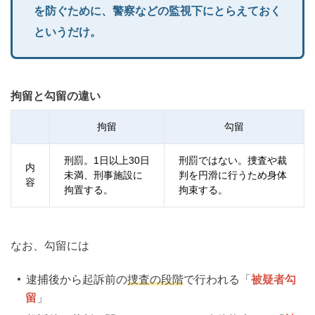
を防ぐために、警察などの監視下にとらえておく
というだけ。
拘留と勾留の違い
拘留
勾留
刑罰。
1
日以上
30
日
刑罰ではない。捜査や裁
内
未満、刑事施設に
判を円滑に行うため身体
容
拘置する。
拘束する。
なお、勾留には
逮捕後から起訴前の
捜査の段階
で行われる「
被疑者勾
留
」