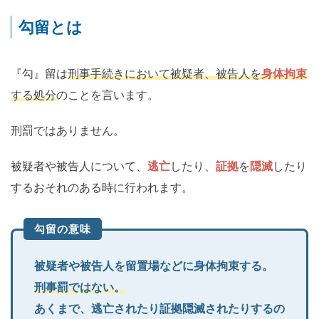
勾留とは
『勾』留は
刑事手続きにおいて被疑者、被告人を
身体拘束
する処分
のことを言います。
刑罰ではありません。
被疑者や被告人について、
逃亡
したり、
証拠
を
隠滅
したり
するおそれのある時に行われます。
勾留の意味
被疑者や被告人を留置場などに身体拘束する。
刑事罰ではない。
あくまで、逃亡されたり証拠隠滅されたりするの