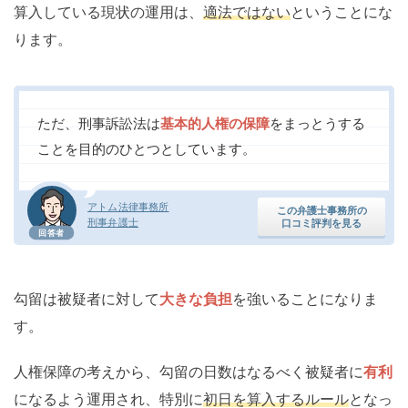
算入している現状の運用は、
適法ではない
ということにな
ります。
ただ、刑事訴訟法は
基本的人権の保障
をまっとうする
ことを目的のひとつとしています。
アトム法律事務所
この弁護士事務所の
刑事弁護士
口コミ評判を見る
回答者
勾留は被疑者に対して
大きな負担
を強いることになりま
す。
人権保障の考えから、勾留の日数はなるべく被疑者に
有利
になるよう運用され、特別に
初日を算入するルール
となっ