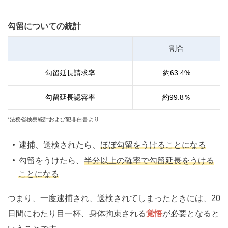
勾留についての統計
割合
勾留延長請求率
約
63.4
%
勾留延長認容率
約
99.8
％
*法務省検察統計および犯罪白書より
逮捕、送検されたら、
ほぼ勾留をうけることになる
勾留をうけたら、
半分以上の確率で勾留延長をうける
ことになる
つまり、一度逮捕され、送検されてしまったときには、20
日間にわたり目一杯、身体拘束される
覚悟
が必要となると