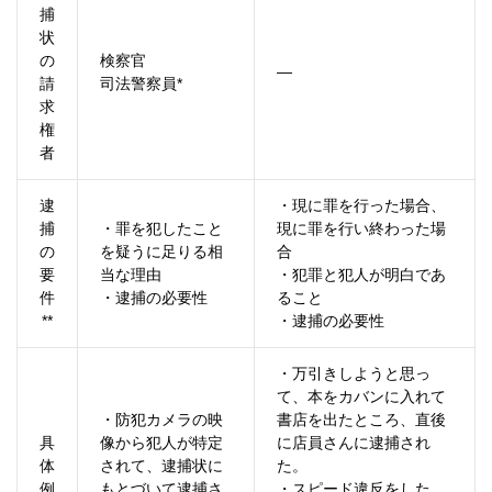
捕
状
の
検察官
―
請
司法警察員*
求
権
者
逮
・現に罪を行った場合、
捕
・罪を犯したこと
現に罪を行い終わった場
の
を疑うに足りる相
合
要
当な理由
・犯罪と犯人が明白であ
件
・逮捕の必要性
ること
**
・逮捕の必要性
・万引きしようと思っ
て、本をカバンに入れて
・防犯カメラの映
書店を出たところ、直後
具
像から犯人が特定
に店員さんに逮捕され
体
されて、逮捕状に
た。
例
もとづいて逮捕さ
・スピード違反をした