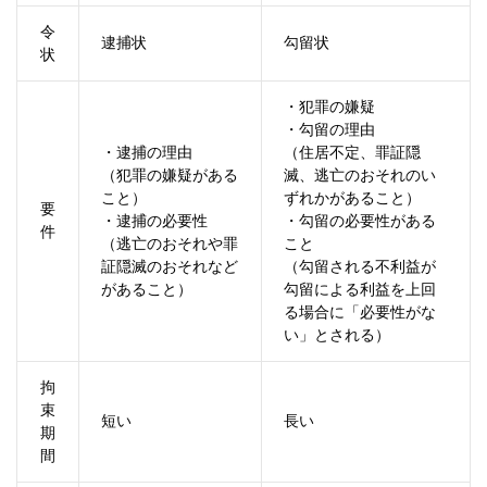
令
逮捕状
勾留状
状
・犯罪の嫌疑
・勾留の理由
・逮捕の理由
（住居不定、罪証隠
（犯罪の嫌疑がある
滅、逃亡のおそれのい
こと）
ずれかがあること）
要
・逮捕の必要性
・勾留の必要性がある
件
（逃亡のおそれや罪
こと
証隠滅のおそれなど
（勾留される不利益が
があること）
勾留による利益を上回
る場合に「必要性がな
い」とされる）
拘
束
短い
長い
期
間