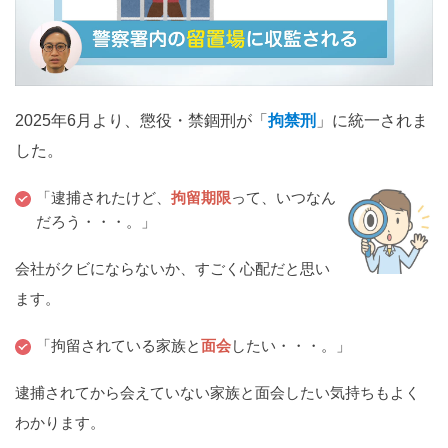
関西
滋賀
京都
大阪
兵庫
奈良
和歌山
中国
2025年6月より、懲役・禁錮刑が「
拘禁刑
」に統一されま
鳥取
島根
岡山
広島
山口
した。
四国
「逮捕されたけど、
拘留期限
って、いつなん
だろう・・・。」
徳島
香川
愛媛
高知
会社がクビにならないか、すごく心配だと思い
九州・沖縄
ます。
福岡
佐賀
長崎
熊本
大分
宮崎
鹿児島
沖縄
「拘留されている家族と
面会
したい・・・。」
逮捕されてから会えていない家族と面会したい気持ちもよく
相談内容から探す
わかります。