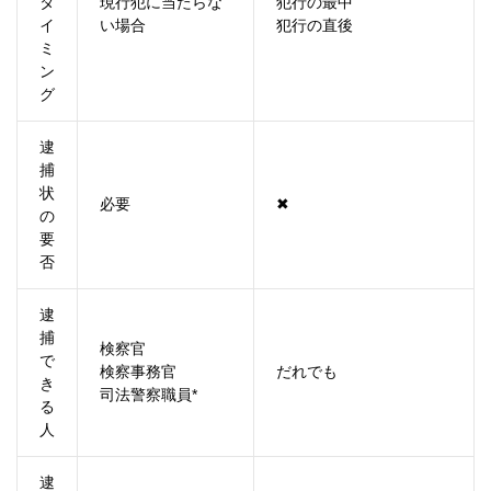
タ
現行犯に当たらな
犯行の最中
イ
い場合
犯行の直後
ミ
ン
グ
逮
捕
状
必要
✖
の
要
否
逮
捕
検察官
で
検察事務官
だれでも
き
司法警察職員*
る
人
逮