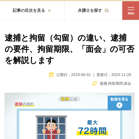
記事の目次を見る
弁護士を探す
都道府県
相談内容
逮捕と拘留（勾留）の違い、逮捕
都道府県から探す
の要件、拘留期限、「面会」の可否
北海道・東北
を解説します
北海道
青森
岩手
宮城
秋田
山形
福島
公開日：2018-06-01
｜
更新日：2024-11-26
北陸・甲信越
逮捕
,
拘留期間
,
面会
新潟
富山
石川
福井
山梨
長野
関東
茨城
栃木
群馬
埼玉
千葉
東京
神奈川
東海
岐阜
静岡
愛知
三重