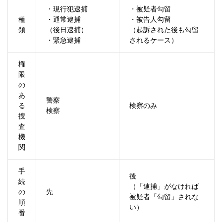
・現行犯逮捕
・被疑者勾留
種
・通常逮捕
・被告人勾留
類
（後日逮捕）
（起訴された後も勾留
・緊急逮捕
されるケース）
権
限
の
あ
警察
る
検察のみ
検察
捜
査
機
関
手
後
続
（「逮捕」がなければ
の
先
被疑者「勾留」されな
順
い）
番