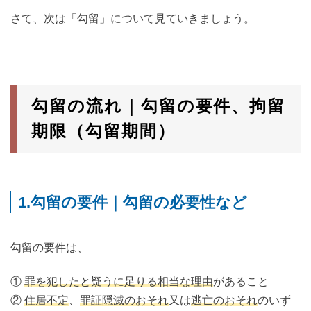
などなど疑問点を解消していきましょう。留置所内部の事
情については、刑事弁護を得意とする、アトム法律事務所
さて、次は「勾留」について見ていきましょう。
の弁護士にお願いします。回答...
勾留の流れ｜勾留の要件、拘留
期限（勾留期間）
1.勾留の要件｜勾留の必要性など
勾留の要件は、
①
罪を犯したと疑うに足りる相当な理由
があること
②
住居不定
、
罪証隠滅のおそれ
又は
逃亡のおそれ
のいず