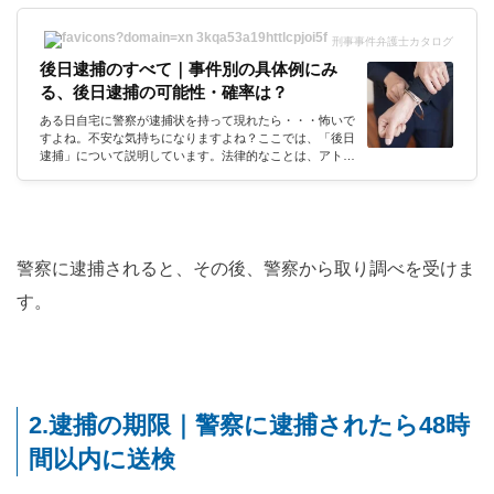
刑事事件弁護士カタログ
後日逮捕のすべて｜事件別の具体例にみ
る、後日逮捕の可能性・確率は？
ある日自宅に警察が逮捕状を持って現れたら・・・怖いで
すよね。不安な気持ちになりますよね？ここでは、「後日
逮捕」について説明しています。法律的なことは、アトム
法律事務所の弁護士にお伺いしていきましょう。よろしく
お願い致します。私が実際に携わった具体的なケースをあ
げながら、わかりやすく解説していきます。後日逮捕の意
味後日逮捕とは？後日逮捕の定義は？後日逮捕ってなんだ
ろう？現行犯逮捕っていうのは知ってるけど・・・後日逮
捕されるから、後日逮捕？？刑事訴訟法199条1項には、
警察に逮捕されると、その後、警察から取り調べを受けま
「検察官、検察事務官又は司法警...
す。
2.逮捕の期限｜警察に逮捕されたら48時
間以内に送検