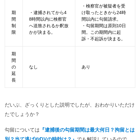
・検察官が被疑者を受
期
・逮捕されてから
4
け取ったときから
24
時
間
8
時間以内に検察官
間以内に勾留請求。
制
へ送致されるか釈放
・勾留期間は原則
10
日
限
かが決まる。
間。この期間内に起
訴・不起訴が決まる。
期
間
の
なし
あり
延
長
だいぶ、ざっくりとした説明でしたが、おわかりいただけ
たでしょうか？
勾留については
『逮捕後の勾留期間は最大何日？拘留とは
別？当て逃げやDVの時効は？』
でも解説しているので、