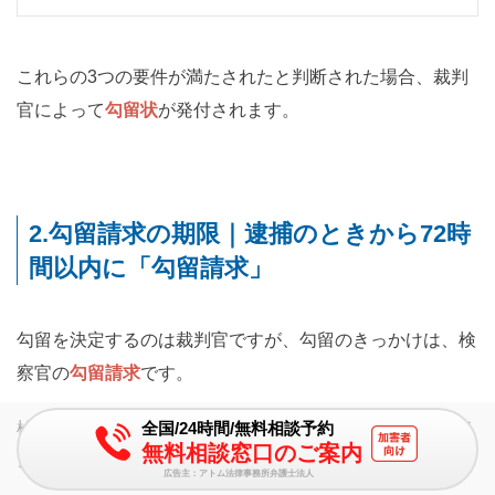
これらの3つの要件が満たされたと判断された場合、裁判
官によって
勾留状
が発付されます。
2.勾留請求の期限｜逮捕のときから72時
間以内に「勾留請求」
勾留を決定するのは裁判官ですが、勾留のきっかけは、検
察官の
勾留請求
です。
全国/24時間/無料相談予約
検察官の勾留請求なくして、裁判官に勾留の決定がされる
無料相談窓口のご案内
ことはありません。。
広告主：アトム法律事務所弁護士法人