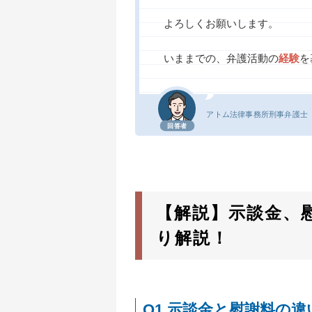
よろしくお願いします。
いままでの、弁護活動の
経験
を
アトム法律事務所
刑事弁護士
回答者
【解説】示談金、
り解説！
Q1.示談金と慰謝料の