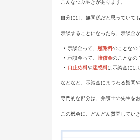
こんなつぶやきがあります。
自分には、無関係だと思っていて
示談することになったら、示談金
示談金って、
慰謝料
のことなの
示談金って、
賠償金
のことなの
口止め料
や
迷惑料
は示談金には
などなど、示談金にまつわる疑問
専門的な部分は、弁護士の先生を
この機会に、どんどん質問してい