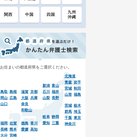
九州
関西
中国
四国
沖縄
お住まいの都道府県をご選択ください。
北海道
青森
岩手
新潟
富山
宮城
秋田
鳥取
島根
滋賀
京都
石川
福井
山形
福島
岡山
広島
大阪
兵庫
山梨
長野
山口
奈良
茨城
栃木
和歌山
群馬
埼玉
岐阜
静岡
千葉
東京
愛知
三重
福岡
佐賀
徳島
香川
神奈川
長崎
熊本
愛媛
高知
大分
宮崎