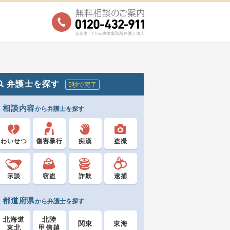
弁護士を探す
5秒で完了
相談内容
から弁護士を探す
わいせつ
傷害暴行
痴漢
盗撮
示談
窃盗
詐欺
逮捕
都道府県
から弁護士を探す
北海道
北陸
関東
東海
東北
甲信越