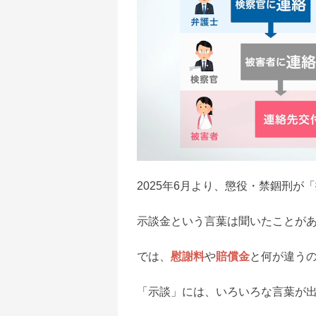
2025年6月より、懲役・禁錮刑が「
示談金という言葉は聞いたことが
では、
慰謝料
や
賠償金
と何が違う
「示談」には、いろいろな言葉が