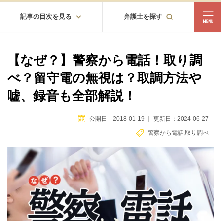
記事の目次を見る
弁護士を探す
都道府県
相談内容
【なぜ？】警察から電話！取り調
都道府県から探す
べ？留守電の無視は？取調方法や
北海道・東北
嘘、録音も全部解説！
北海道
青森
岩手
宮城
秋田
山形
福島
公開日：2018-01-19
｜
更新日：2024-06-27
北陸・甲信越
警察から電話
,
取り調べ
新潟
富山
石川
福井
山梨
長野
関東
茨城
栃木
群馬
埼玉
千葉
東京
神奈川
東海
岐阜
静岡
愛知
三重