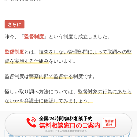
さらに
昨今、「
監督制度
」という制度も成立しました。
監督制度
とは、
捜査をしない管理部門によって取調べの監
督を実施する仕組み
をいいます。
監督制度は
警察内部で監督する
制度です。
怪しい取り調べ方法については、
監督対象の行為にあたら
ないかを弁護士に確認してみましょう。
全国/24時間/無料相談予約
無料相談窓口のご案内
広告主：アトム法律事務所弁護士法人
警察からの取り調べ回数に意味はある？