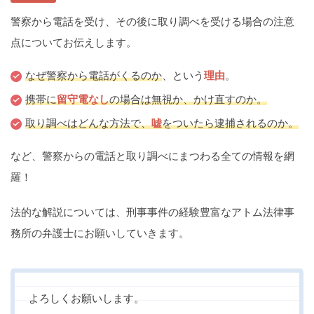
痴漢
盗撮
わいせつ
傷害
警察から電話を受け、その後に取り調べを受ける場合の注意
点についてお伝えします。
窃盗
詐欺
逮捕
示談
なぜ警察から電話がくるのか
、という
理由
。
携帯に
留守電なし
の場合は無視か、かけ直すのか。
取り調べはどんな方法で、
嘘
をついたら逮捕されるのか。
など、警察からの電話と取り調べにまつわる全ての情報を網
羅！
法的な解説については、刑事事件の経験豊富なアトム法律事
務所の弁護士にお願いしていきます。
よろしくお願いします。