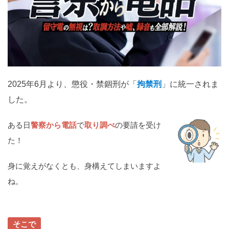
関西
滋賀
京都
大阪
兵庫
奈良
和歌山
中国
鳥取
島根
岡山
広島
山口
2025年6月より、懲役・禁錮刑が「
拘禁刑
」に統一されま
した。
四国
徳島
香川
愛媛
高知
ある日
警察から電話
で
取り調べ
の要請を受け
た！
九州・沖縄
福岡
佐賀
長崎
熊本
大分
宮崎
鹿児島
身に覚えがなくとも、身構えてしまいますよ
沖縄
ね。
相談内容から探す
そこで