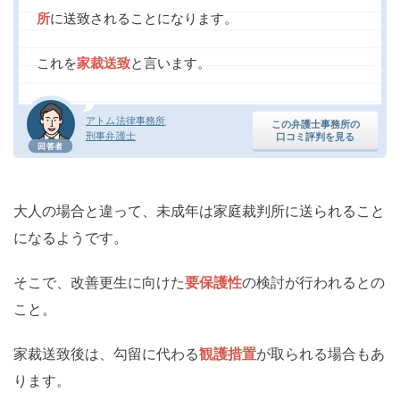
所
に送致されることになります。
これを
家裁送致
と言います。
アトム法律事務所
この弁護士事務所の
刑事弁護士
口コミ評判を見る
回答者
大人の場合と違って、未成年は家庭裁判所に送られること
になるようです。
そこで、改善更生に向けた
要保護性
の検討が行われるとの
こと。
家裁送致後は、勾留に代わる
観護措置
が取られる場合もあ
ります。