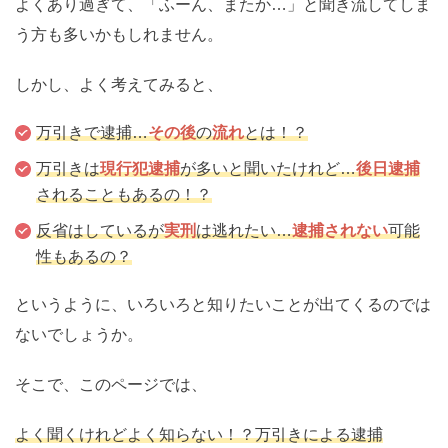
よくあり過ぎて、「ふーん、またか…」と聞き流してしま
痴漢
盗撮
わいせつ
傷害
う方も多いかもしれません。
窃盗
詐欺
逮捕
示談
しかし、よく考えてみると、
万引きで逮捕…
その後
の
流れ
とは！？
万引きは
現行犯逮捕
が多いと聞いたけれど…
後日逮捕
されることもあるの！？
反省はしているが
実刑
は逃れたい…
逮捕されない
可能
性もあるの？
というように、いろいろと知りたいことが出てくるのでは
ないでしょうか。
そこで、このページでは、
よく聞くけれどよく知らない！？万引きによる逮捕