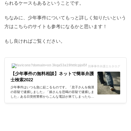
られるケースもあるということです。
ちなみに、少年事件についてもっと詳しく知りたいという
方はこちらのサイトも参考になるかと思います！
もし良ければご覧ください。
刑事事件弁護士カタログ
【少年事件の無料相談】ネットで簡単弁護
士検索2022
少年事件はいつも急に起こるものです。「息子さんを痴漢
の容疑で逮捕しました」「娘さんを恐喝の容疑で逮捕しま
した」ある日突然警察からこんな電話が来てしまったら、
まず耳を疑いますよね？「まさか自分の子供が...」でも、
パニックになっている場合ではないのです。すぐに弁護士
を探さなければいけません。今回は「少年事件にくわしい
弁護士特集」をテーマにお送りします。特に、弁護士探し
には次の点に注意して探していただきたいと思います。注
目すべき3つのポイント①自宅近くで、日曜日でも対応可
能な弁護士かどうか② すぐに無料...