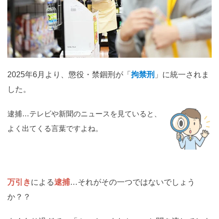
関西
滋賀
京都
大阪
兵庫
奈良
和歌山
中国
鳥取
島根
岡山
広島
山口
2025年6月より、懲役・禁錮刑が「
拘禁刑
」に統一されま
した。
四国
徳島
香川
愛媛
高知
逮捕…テレビや新聞のニュースを見ていると、
よく出てくる言葉ですよね。
九州・沖縄
福岡
佐賀
長崎
熊本
大分
宮崎
鹿児島
沖縄
万引き
による
逮捕
…それがその一つではないでしょう
か？？
相談内容から探す