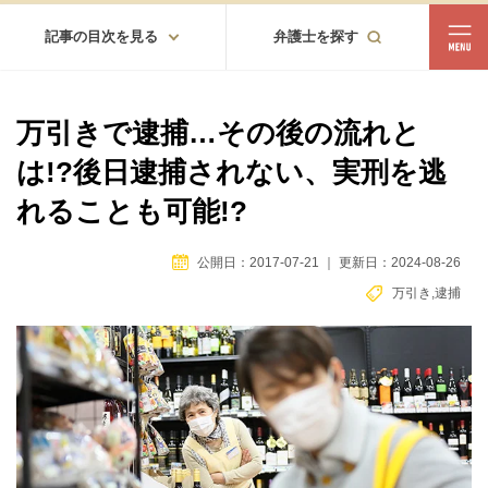
記事の目次を見る
弁護士を探す
都道府県
相談内容
万引きで逮捕…その後の流れと
都道府県から探す
は!?後日逮捕されない、実刑を逃
北海道・東北
れることも可能!?
北海道
青森
岩手
宮城
秋田
山形
福島
公開日：2017-07-21
｜
更新日：2024-08-26
北陸・甲信越
万引き
,
逮捕
新潟
富山
石川
福井
山梨
長野
関東
茨城
栃木
群馬
埼玉
千葉
東京
神奈川
東海
岐阜
静岡
愛知
三重