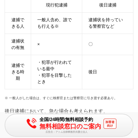
現行犯逮捕
後日逮捕
逮捕で
一般人含め、誰で
逮捕状を持ってい
きる人
も行える※
る警察官など
逮捕状
×
〇
の有無
・犯罪が行われて
逮捕で
いる最中
きる時
後日
・犯罪を目撃した
期
とき
※ 一般人がした場合は、すぐに検察官または警察官に引き渡す必要あり。
後日逮捕において、急な場合も考えられます。
全国/24時間/無料相談予約
無料相談窓口のご案内
その場合、警察官が本人に対して、
広告主：アトム法律事務所弁護士法人