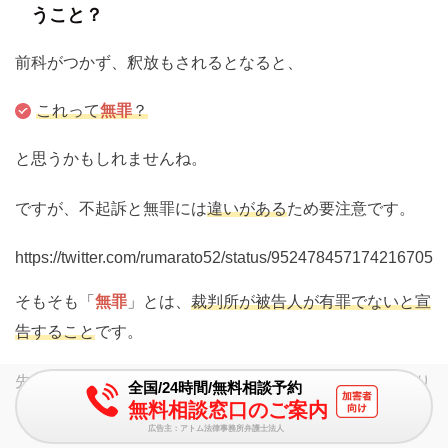
うこと？
前科がつかず、釈放もされるとなると、
これって
無罪
？
と思うかもしれませんね。
ですが、不起訴と無罪には
違いがある
ため要注意です。
https://twitter.com/rumarato52/status/952478457174216705
そもそも「
無罪
」とは、
裁判所が被告人が有罪でないと宣
告すること
です。
先程も見た通り、不起訴ならそもそも裁判所の関与があり
全国/24時間/無料相談予約
無料相談窓口のご案内
ません。
広告主：アトム法律事務所弁護士法人