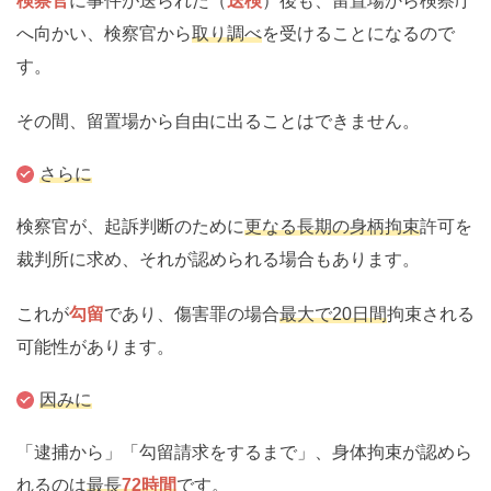
検察官
に事件が送られた（
送検
）後も、留置場から検察庁
へ向かい、検察官から
取り調べ
を受けることになるので
す。
その間、留置場から自由に出ることはできません。
さらに
検察官が、起訴判断のために
更なる長期の身柄拘束
許可を
裁判所に求め、それが認められる場合もあります。
これが
勾留
であり、傷害罪の場合
最大で20日間
拘束される
可能性があります。
因みに
「逮捕から」「勾留請求をするまで」、身体拘束が認めら
れるのは
最長
72時間
です。