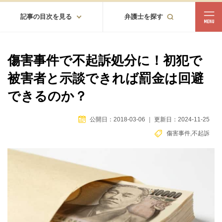
記事の目次を見る
弁護士を探す
都道府県
相談内容
傷害事件で不起訴処分に！初犯で
都道府県から探す
被害者と示談できれば罰金は回避
北海道・東北
できるのか？
北海道
青森
岩手
宮城
秋田
山形
福島
公開日：2018-03-06
｜
更新日：2024-11-25
北陸・甲信越
傷害事件
,
不起訴
新潟
富山
石川
福井
山梨
長野
関東
茨城
栃木
群馬
埼玉
千葉
東京
神奈川
東海
岐阜
静岡
愛知
三重