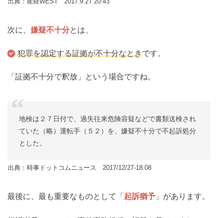
出典：産経WEST 2017.9.27 20:43
次に、
嫌疑不十分
とは、
犯罪を認定する証拠が不十分なとき
です。
「証拠不十分で釈放」という場合ですね。
地検は２７日付で、過失往来危険容疑などで書類送検され
ていた（略）運転手（５２）を、嫌疑不十分で不起訴処分
とした。
出典：時事ドットコムニュース 2017/12/27-18:08
最後に、最も重要なものとして「
起訴猶予
」があります。