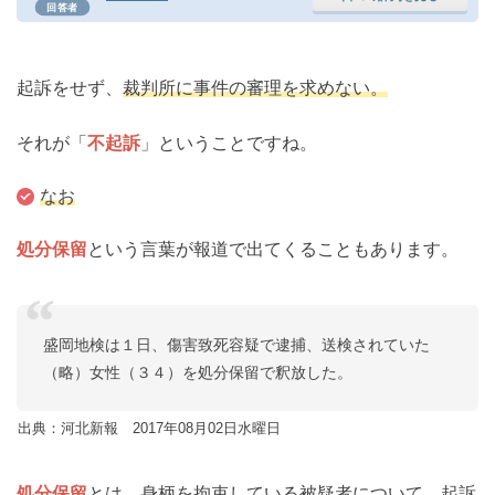
回答者
起訴をせず、
裁判所に事件の審理を求めない。
それが「
不起訴
」ということですね。
なお
処分保留
という言葉が報道で出てくることもあります。
盛岡地検は１日、傷害致死容疑で逮捕、送検されていた
（略）女性（３４）を処分保留で釈放した。
出典：河北新報 2017年08月02日水曜日
処分保留
とは、身柄を拘束している被疑者について、
起訴