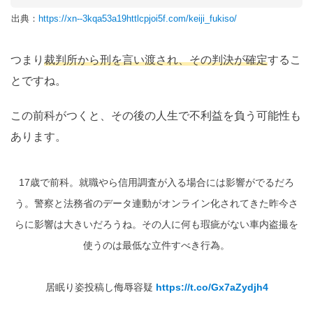
出典：
https://xn--3kqa53a19httlcpjoi5f.com/keiji_fukiso/
つまり
裁判所から刑を言い渡され、その判決が確定
するこ
とですね。
この前科がつくと、その後の人生で不利益を負う可能性も
あります。
17歳で前科。就職やら信用調査が入る場合には影響がでるだろ
う。警察と法務省のデータ連動がオンライン化されてきた昨今さ
らに影響は大きいだろうね。その人に何も瑕疵がない車内盗撮を
使うのは最低な立件すべき行為。
居眠り姿投稿し侮辱容疑
https://t.co/Gx7aZydjh4