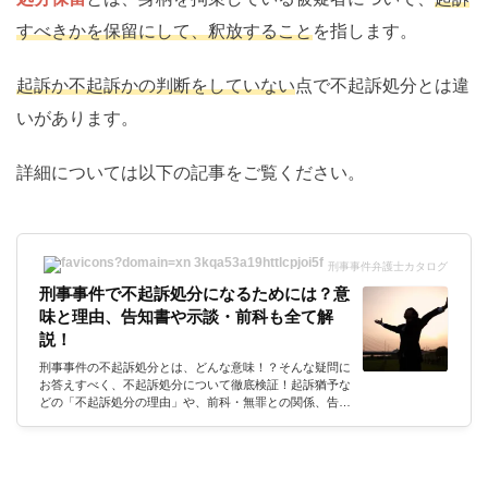
すべきかを保留にして、釈放すること
を指します。
起訴か不起訴かの判断をしていない
点で不起訴処分とは違
いがあります。
詳細については以下の記事をご覧ください。
刑事事件弁護士カタログ
刑事事件で不起訴処分になるためには？意
味と理由、告知書や示談・前科も全て解
説！
刑事事件の不起訴処分とは、どんな意味！？そんな疑問に
お答えすべく、不起訴処分について徹底検証！起訴猶予な
どの「不起訴処分の理由」や、前科・無罪との関係、告知
書・通知書の違い。さらには民事の示談など、不起訴処分
になるための対策も全て解説していきます。法的な解説
は、刑事事件の経験豊富なアトム法律事務所の弁護士にお
願いしていきます。回答者アトム法律事務所刑事弁護士