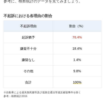
参考に、検察統計のデータを見てみましょう。
不起訴における各理由の割合
不起訴理由
割合（%）
起訴猶予
70.4
%
嫌疑不十分
18.4
%
嫌疑なし
1.4
%
その他
9.8
%
合計
100
%
※自動車による過失致死傷等及び道路交通法等違反被疑事件を除く
参考：検察統計2016