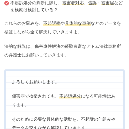
不起訴処分の判断に際し、
被害者対応
、
告訴
・
被害届
など
痴漢
盗撮
わいせつ
傷害
を検察は検討している？
窃盗
詐欺
逮捕
示談
これらのお悩みを、
不起訴率
や
具体的な事例
などのデータを
検証しながら全て解決していきますよ。
法的な解説は、傷害事件解決の経験豊富なアトム法律事務所
の弁護士にお願いしていきます。
よろしくお願いします。
傷害罪で検挙されても、
不起訴処分
になる可能性はあ
ります。
そのために必要な具体的な活動を、不起訴の仕組みや
データを交えながら解説していきます。