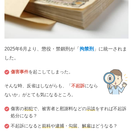
関西
滋賀
京都
大阪
兵庫
奈良
和歌山
中国
鳥取
島根
岡山
広島
山口
2025年6月より、懲役・禁錮刑が「
拘禁刑
」に統一されま
した。
四国
徳島
香川
愛媛
高知
傷害事件
を起こしてしまった。
九州・沖縄
そんな時、反省はしながらも、「
不起訴
になら
福岡
佐賀
長崎
熊本
大分
宮崎
鹿児島
ないか」がとても気になるところ。
沖縄
傷害の
初犯
で、被害者と慰謝料などの
示談
をすれば不起訴
処分になる？
相談内容から探す
不起訴になると
前科
や
逮捕
・
勾留
、
解雇
はどうなる？