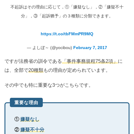
不起訴はその理由に応じて，①「嫌疑なし」，②「嫌疑不十
分」，③「起訴猶予」の３種類に分類できます。
https://t.co/tbFMmPR9MQ
— よしぼ～ (@yocibou)
February 7, 2017
ですが法務省の訓令である
「事件事務規程75条2項」
に
は、全部で
20種類
もの理由が定められています。
その中でも特に重要な3つがこちらです。
重要な理由
①
嫌疑なし
②
嫌疑不十分