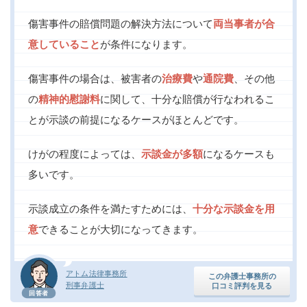
傷害事件の賠償問題の解決方法について
両当事者が合
意していること
が条件になります。
傷害事件の場合は、被害者の
治療費
や
通院費
、その他
の
精神的慰謝料
に関して、十分な賠償が行なわれるこ
とが示談の前提になるケースがほとんどです。
けがの程度によっては、
示談金が多額
になるケースも
多いです。
示談成立の条件を満たすためには、
十分な示談金を用
意
できることが大切になってきます。
アトム法律事務所
この弁護士事務所の
刑事弁護士
口コミ評判を見る
回答者