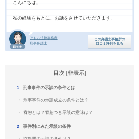
こんにちは。
痴漢
盗撮
わいせつ
傷害
私の経験をもとに、お話をさせていただきます。
窃盗
詐欺
逮捕
示談
アトム法律事務所
この弁護士事務所の
刑事弁護士
口コミ評判を見る
回答者
目次
[
非表示
]
刑事事件の示談の条件とは
刑事事件の示談成立の条件とは？
宥恕とは？宥恕つき示談の意味は？
事件別にみた示談の条件
詐欺罪の示談の条件は？