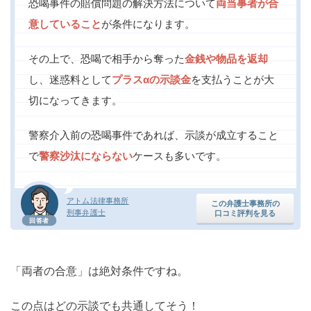
恐喝事件の賠償問題の解決方法について
両当事者が合
意していること
が条件になります。
その上で、恐喝で相手から奪った
金銭や物品を返却
し、迷惑料として
プラスαの示談金
を支払うことが大
切になってきます。
警察介入前の恐喝事件であれば、示談が成立すること
で
警察沙汰にならない
ケースも多いです。
アトム法律事務所
この弁護士事務所の
刑事弁護士
口コミ評判を見る
回答者
「両者の合意」は絶対条件ですね。
この点はどの示談でも共通してそう！