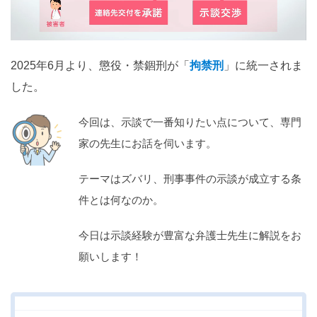
関西
滋賀
京都
大阪
兵庫
奈良
和歌山
2025年6月より、懲役・禁錮刑が「
拘禁刑
」に統一されま
中国
した。
鳥取
島根
岡山
広島
山口
今回は、示談で一番知りたい点について、専門
四国
家の先生にお話を伺います。
徳島
香川
愛媛
高知
テーマはズバリ、刑事事件の示談が成立する条
九州・沖縄
件とは何なのか。
福岡
佐賀
長崎
熊本
大分
宮崎
鹿児島
今日は示談経験が豊富な弁護士先生に解説をお
沖縄
願いします！
相談内容から探す