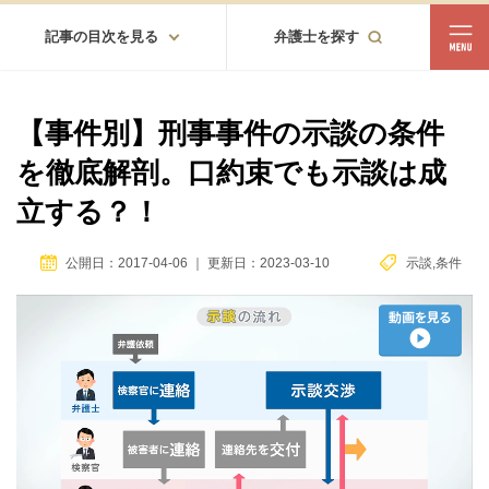
記事の目次を見る
弁護士を探す
都道府県
相談内容
【事件別】刑事事件の示談の条件
都道府県から探す
を徹底解剖。口約束でも示談は成
北海道・東北
立する？！
北海道
青森
岩手
宮城
秋田
山形
福島
公開日：2017-04-06
｜
更新日：2023-03-10
示談
,
条件
北陸・甲信越
新潟
富山
石川
福井
山梨
長野
関東
茨城
栃木
群馬
埼玉
千葉
東京
神奈川
東海
岐阜
静岡
愛知
三重