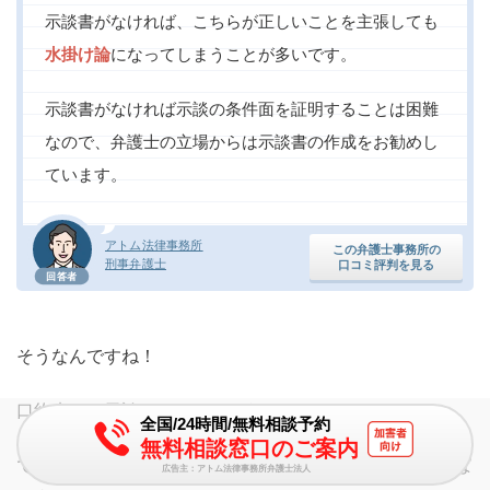
示談書がなければ、こちらが正しいことを主張しても
水掛け論
になってしまうことが多いです。
示談書がなければ示談の条件面を証明することは困難
なので、弁護士の立場からは示談書の作成をお勧めし
ています。
アトム法律事務所
この弁護士事務所の
刑事弁護士
口コミ評判を見る
回答者
そうなんですね！
口約束でも示談はできてしまうんですね。
全国/24時間/無料相談予約
無料相談窓口のご案内
でも、口約束でした場合のデメリットを考えると、やっぱ
広告主：アトム法律事務所弁護士法人