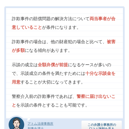
詐欺事件の賠償問題の解決方法について
両当事者が合
意していること
が条件になります。
詐欺事件の場合は、他の財産犯の場合と比べて、
被害
が多額
になる傾向があります。
示談の成立は
全額弁償が前提
になるケースが多いの
で、示談成立の条件を満たすためには
十分な示談金を
用意
することが大切になってきます。
警察介入前の詐欺事件であれば、
警察に届け出ないこ
と
を示談の条件とすることも可能です。
アトム法律事務所
この弁護士事務所の
刑事弁護士
口コミ評判を見る