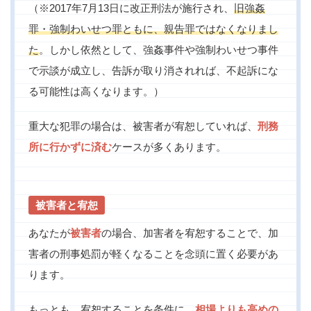
（※2017年7月13日に改正刑法が施行され、
旧強姦
罪・強制わいせつ罪ともに、親告罪ではなくなりまし
た
。しかし依然として、強姦事件や強制わいせつ事件
で示談が成立し、告訴が取り消されれば、不起訴にな
る可能性は高くなります。）
重大な犯罪の場合は、被害者が宥恕していれば、
刑務
所に行かずに済む
ケースが多くあります。
被害者と宥恕
あなたが
被害者
の場合、加害者を宥恕することで、加
害者の刑事処罰が軽くなることを念頭に置く必要があ
ります。
もっとも、宥恕することを条件に、
相場よりも高めの