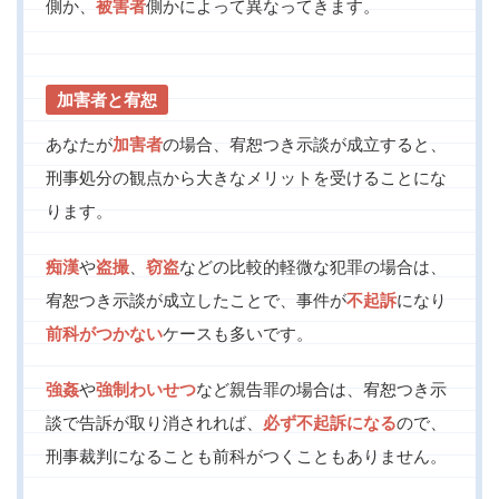
側か、
被害者
側かによって異なってきます。
加害者と宥恕
あなたが
加害者
の場合、宥恕つき示談が成立すると、
刑事処分の観点から大きなメリットを受けることにな
ります。
痴漢
や
盗撮
、
窃盗
などの比較的軽微な犯罪の場合は、
宥恕つき示談が成立したことで、事件が
不起訴
になり
前科がつかない
ケースも多いです。
強姦
や
強制わいせつ
など親告罪の場合は、宥恕つき示
談で告訴が取り消されれば、
必ず不起訴になる
ので、
刑事裁判になることも前科がつくこともありません。