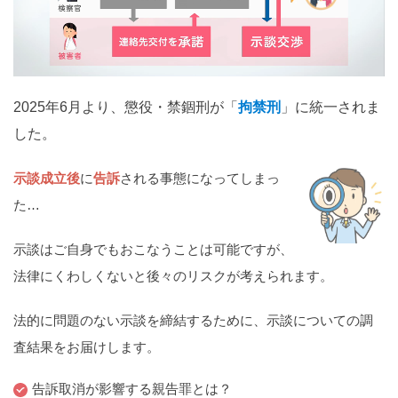
関西
滋賀
京都
大阪
兵庫
奈良
和歌山
中国
2025年6月より、懲役・禁錮刑が「
拘禁刑
」に統一されま
鳥取
島根
岡山
広島
山口
した。
四国
示談成立後
に
告訴
される事態になってしまっ
徳島
香川
愛媛
高知
た…
九州・沖縄
示談はご自身でもおこなうことは可能ですが、
福岡
佐賀
長崎
熊本
大分
宮崎
鹿児島
法律にくわしくないと後々のリスクが考えられます。
沖縄
法的に問題のない示談を締結するために、示談についての調
査結果をお届けします。
相談内容から探す
告訴取消が影響する親告罪とは？