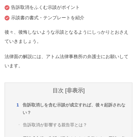
痴漢
盗撮
わいせつ
傷害
告訴取消をふくむ示談がポイント
示談書の書式・テンプレートを紹介
窃盗
詐欺
逮捕
示談
後々、後悔しないような示談となるようにしっかりとおさえ
ていきましょう。
法律面の解説には、アトム法律事務所の弁護士にお願いして
います。
目次
[
非表示
]
告訴取消しを含む示談が成立すれば、後々起訴されな
い？
告訴取消が影響する親告罪とは？