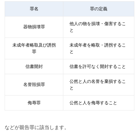
罪名
罪の定義
他人の物を損壊・傷害するこ
器物損壊罪
と
未成年者略取及び誘拐
未成年者を略取・誘拐するこ
罪
と
信書開封
信書を許可なく開封すること
公然と人の名誉を棄損するこ
名誉毀損罪
と
侮辱罪
公然と人を侮辱すること
などが親告罪に該当します。