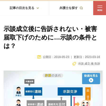
記事の目次を見る
弁護士を探す
都道府県
相談内容
示談成立後に告訴されない・被害
都道府県から探す
届取下げのために…示談の条件と
北海道・東北
は？
北海道
青森
岩手
宮城
秋田
山形
福島
公開日：2018-05-23
｜
更新日：2023-03-16
北陸・甲信越
示談
,
成立
,
後
,
告訴
新潟
富山
石川
福井
山梨
長野
関東
茨城
栃木
群馬
埼玉
千葉
東京
神奈川
東海
岐阜
静岡
愛知
三重