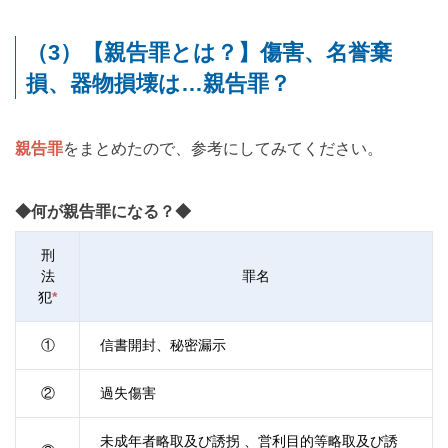
（3）【親告罪とは？】傷害、名誉棄
損、器物損壊は…親告罪？
親告罪
をまとめたので、参考にしてみてください。
◆何が親告罪になる？◆
刑
法
罪名
犯
*
①
信書開封、秘密漏示
②
過失傷害
未成年者略取及び誘拐 、営利目的等略取及び誘