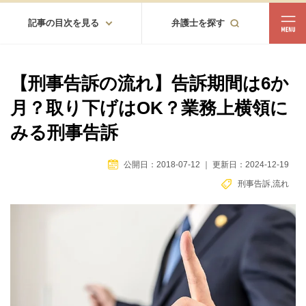
記事の目次を見る
弁護士を探す
都道府県
相談内容
【刑事告訴の流れ】告訴期間は6か
都道府県から探す
月？取り下げはOK？業務上横領に
北海道・東北
みる刑事告訴
北海道
青森
岩手
宮城
秋田
山形
福島
公開日：2018-07-12
｜
更新日：2024-12-19
北陸・甲信越
刑事告訴
,
流れ
新潟
富山
石川
福井
山梨
長野
関東
茨城
栃木
群馬
埼玉
千葉
東京
神奈川
東海
岐阜
静岡
愛知
三重