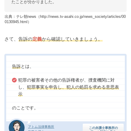
たことが分かりました。
出典：テレ朝news（http://news.tv-asahi.co.jp/news_society/articles/00
0130945.html）
さて、
告訴の
定義
から確認していきましょう。
告訴
とは、
犯罪の被害者その他の告訴権者が、捜査機関に対
し、
犯罪事実を申告し、犯人の処罰を求める意思表
示
のことです。
アトム法律事務所
この弁護士事務所の