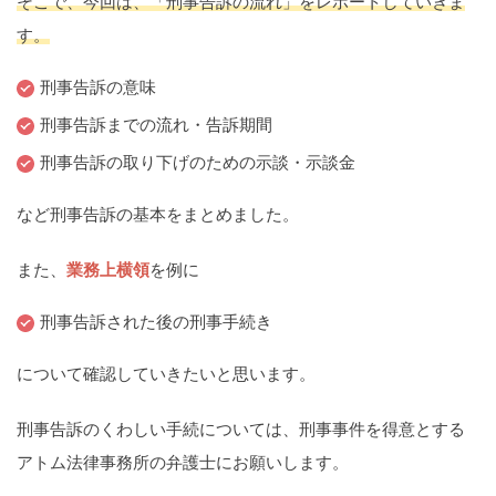
そこで、今回は、「刑事告訴の流れ」をレポートしていきま
痴漢
盗撮
わいせつ
傷害
す。
窃盗
詐欺
逮捕
示談
刑事告訴の意味
刑事告訴までの流れ・告訴期間
刑事告訴の取り下げのための示談・示談金
など刑事告訴の基本をまとめました。
また、
業務上横領
を例に
刑事告訴された後の刑事手続き
について確認していきたいと思います。
刑事告訴のくわしい手続については、刑事事件を得意とする
アトム法律事務所の弁護士にお願いします。