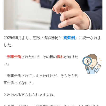
関西
滋賀
京都
大阪
兵庫
奈良
和歌山
中国
鳥取
島根
岡山
広島
山口
2025年6月より、懲役・禁錮刑が「
拘禁刑
」に統一されま
した。
四国
徳島
香川
愛媛
高知
「
刑事告訴
されたので、その後の
流れ
が知りた
い」
九州・沖縄
福岡
佐賀
長崎
熊本
大分
宮崎
鹿児島
「刑事告訴されてしまったけれど、そもそも刑
沖縄
事告訴ってなに？」
と思われる方もおられますよね。
相談内容から探す