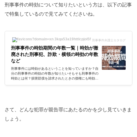
刑事事件の時効について知りたいという方は、以下の記事
で特集しているので見てみてくださいね。
刑事事件弁護士カタログ
刑事事件の時効期間の年数一覧｜時効が撤
廃された刑事犯、詐欺・横領の時効の年数
など
刑事事件には時効があるということを知っていますか？自
分の刑事事件の時効の年数が知りたいそもそも刑事事件の
時効とは何？損害賠償を請求されたときの債権にも時効は
ある？今回は「刑事事件の時効」について、その意味や時
効期間の年数をレポートしていきます。刑事事件の時効に
まつわる詳しい解説は、刑事事件を扱うアトム法律事務所
の弁護士にお願いします。よろしくお願いします。刑事事
件の時効といえば、公訴時効が1番の関心事でないかと思
います。刑事弁護の実務の視点から皆さんの気になるとこ
さて、どんな犯罪が親告罪にあたるのかを少し見ていきま
ろについて、解説していきます。...
しょう。