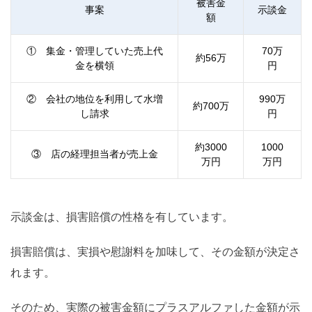
被害金
事案
示談金
額
① 集金・管理していた売上代
70
万
約
56
万
金を横領
円
② 会社の地位を利用して水増
990
万
約
700
万
し請求
円
約
3000
1000
③ 店の経理担当者が売上金
万円
万円
示談金は、損害賠償の性格を有しています。
損害賠償は、実損や慰謝料を加味して、その金額が決定さ
れます。
そのため、実際の被害金額にプラスアルファした金額が示