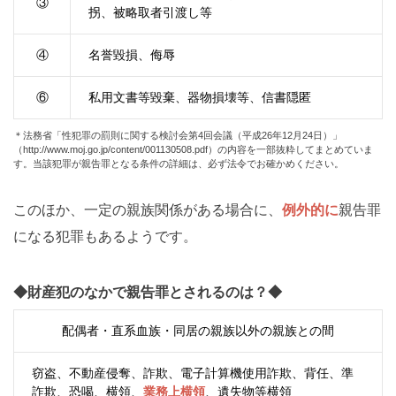
③
拐、被略取者引渡し等
④
名誉毀損、侮辱
⑥
私用文書等毀棄、器物損壊等、信書隠匿
＊法務省「性犯罪の罰則に関する検討会第4回会議（平成26年12月24日）」
（http://www.moj.go.jp/content/001130508.pdf）の内容を一部抜粋してまとめていま
す。当該犯罪が親告罪となる条件の詳細は、必ず法令でお確かめください。
このほか、一定の親族関係がある場合に、
例外的に
親告罪
になる犯罪もあるようです。
◆財産犯のなかで親告罪とされるのは？◆
配偶者・直系血族・同居の親族以外の親族との間
窃盗、不動産侵奪、詐欺、電子計算機使用詐欺、背任、準
詐欺、恐喝、横領、
業務上横領
、遺失物等横領