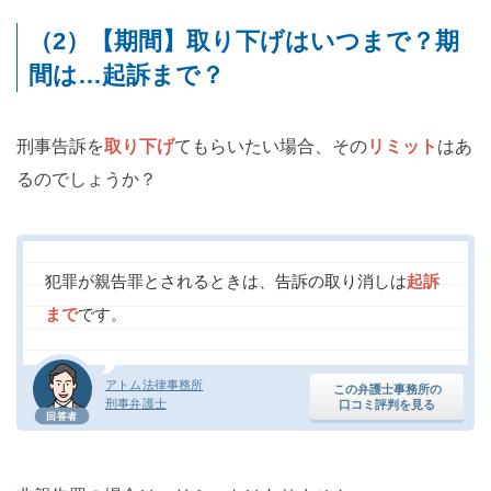
（2）【期間】取り下げはいつまで？期
間は…起訴まで？
刑事告訴を
取り下げ
てもらいたい場合、その
リミット
はあ
るのでしょうか？
犯罪が親告罪とされるときは、告訴の取り消しは
起訴
まで
です。
アトム法律事務所
この弁護士事務所の
刑事弁護士
口コミ評判を見る
回答者