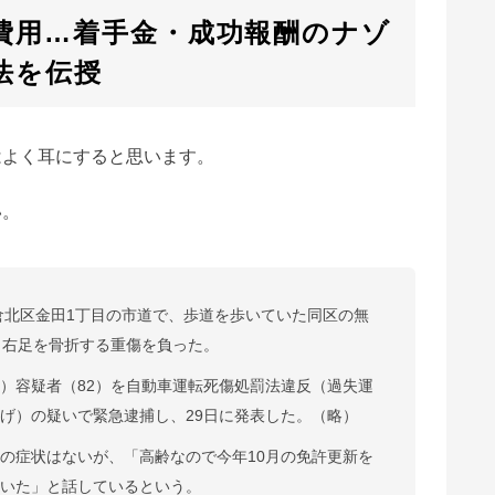
費用…着手金・成功報酬のナゾ
法を伝授
はよく耳にすると思います。
い。
小倉北区金田1丁目の市道で、歩道を歩いていた同区の無
、右足を骨折する重傷を負った。
）容疑者（82）を自動車運転死傷処罰法違反（過失運
げ）の疑いで緊急逮捕し、29日に発表した。（略）
の症状はないが、「高齢なので今年10月の免許更新を
ていた」と話しているという。