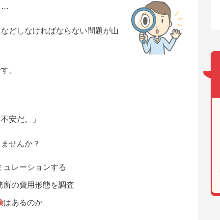
ら…
りなどしなければならない問題が山
です。
て不安だ。」
りませんか？
ミュレーションする
務所の費用形態を調査
険
はあるのか