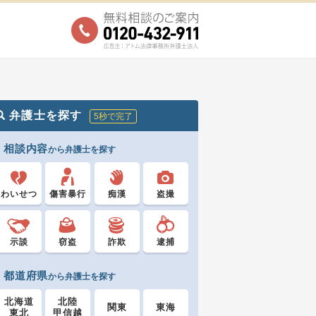
弁護士を探す
5秒で完了
相談内容
から弁護士を探す
わいせつ
傷害暴行
痴漢
盗撮
示談
窃盗
詐欺
逮捕
都道府県
から弁護士を探す
北海道
北陸
関東
東海
東北
甲信越