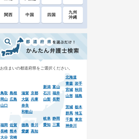
九州
関西
中国
四国
沖縄
お住まいの都道府県をご選択ください。
北海道
青森
岩手
新潟
富山
宮城
秋田
鳥取
島根
滋賀
京都
石川
福井
山形
福島
岡山
広島
大阪
兵庫
山梨
長野
山口
奈良
茨城
栃木
和歌山
群馬
埼玉
岐阜
静岡
千葉
東京
愛知
三重
福岡
佐賀
徳島
香川
神奈川
長崎
熊本
愛媛
高知
大分
宮崎