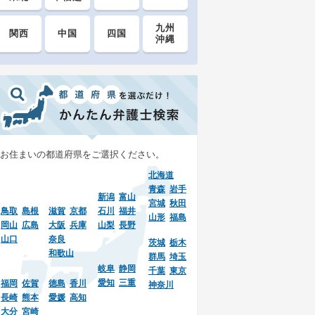
九州
関西
中国
四国
沖縄
お住まいの都道府県をご選択ください。
北海道
青森
岩手
新潟
富山
宮城
秋田
鳥取
島根
滋賀
京都
石川
福井
山形
福島
岡山
広島
大阪
兵庫
山梨
長野
山口
奈良
茨城
栃木
和歌山
群馬
埼玉
岐阜
静岡
千葉
東京
愛知
三重
福岡
佐賀
徳島
香川
神奈川
長崎
熊本
愛媛
高知
大分
宮崎