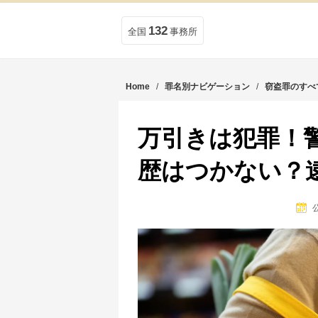
132
全国
事務所
Home
/
罪名別ナビゲーション
/
窃盗罪のすべ
万引きは犯罪！
歴はつかない？
公