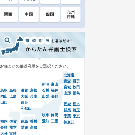
九州
関西
中国
四国
沖縄
お住まいの都道府県をご選択ください。
北海道
青森
岩手
新潟
富山
宮城
秋田
鳥取
島根
滋賀
京都
石川
福井
山形
福島
岡山
広島
大阪
兵庫
山梨
長野
山口
奈良
茨城
栃木
和歌山
群馬
埼玉
岐阜
静岡
千葉
東京
愛知
三重
福岡
佐賀
徳島
香川
神奈川
長崎
熊本
愛媛
高知
大分
宮崎