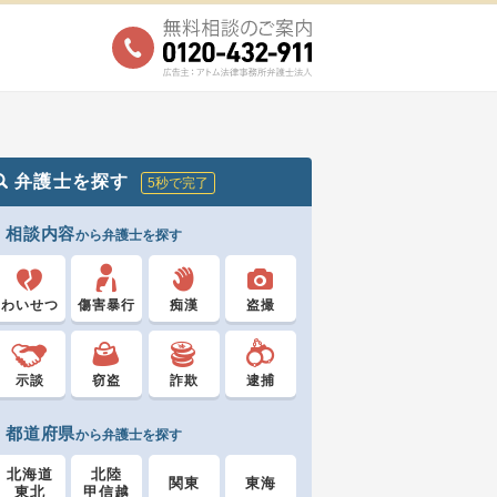
弁護士を探す
5秒で完了
相談内容
から弁護士を探す
わいせつ
傷害暴行
痴漢
盗撮
示談
窃盗
詐欺
逮捕
都道府県
から弁護士を探す
北海道
北陸
関東
東海
東北
甲信越