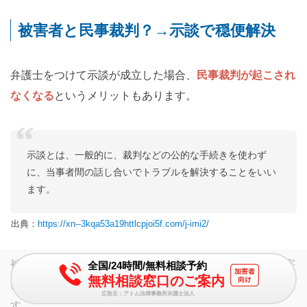
被害者と民事裁判？→示談で穏便解決
弁護士をつけて示談が成立した場合、
民事裁判が起こされ
なくなる
というメリットもあります。
示談とは、一般的に、裁判などの公的な手続きを使わず
に、当事者間の話し合いでトラブルを解決することをいい
ます。
出典：
https://xn--3kqa53a19httlcpjoi5f.com/j-imi2/
被害者は、盗撮の被害にあったことに対する精神的な損害
全国/24時間/無料相談予約
無料相談窓口のご案内
について、加害者に対して慰謝料を請求することができま
広告主：アトム法律事務所弁護士法人
す。