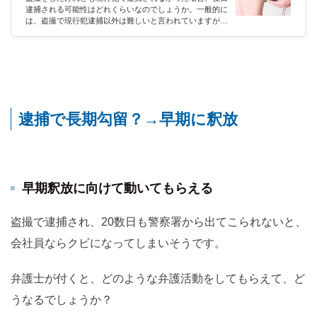
逮捕される可能性はどれくらいなのでしょうか。一般的に
は、盗撮で現行犯逮捕以外は難しいと言われていますが、
本当のところが気になりますよね。盗撮の現行犯以外で逮
捕される可能性はどれくらい？盗撮犯を現行犯以外で逮捕
することが難しい理由とは？盗撮で逮捕された場合の罪名
とは？盗撮で逮捕された後の人生で待ち受けているものと
は？本記事では過去の事例やニュースを例に、盗撮事件の
現行犯以外の逮捕の真相に迫っていこうと思います。専門
的な監修はテレビや雑誌でお馴...
逮捕で長期勾留？→早期に釈放
早期釈放に向けて動いてもらえる
盗撮で逮捕され、20数日も警察署から出てこられないと、
会社員ならクビになってしまいそうです。
弁護士が付くと、どのような弁護活動をしてもらえて、ど
うなるでしょうか？