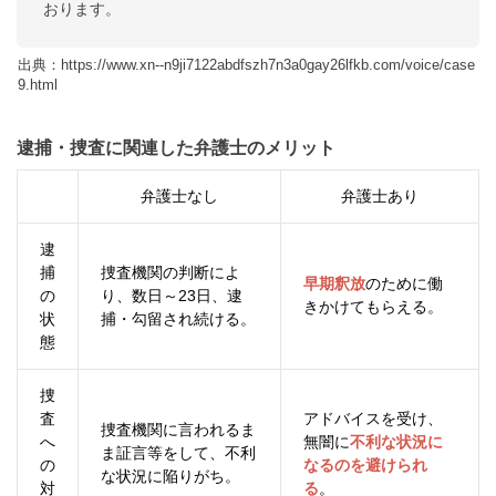
おります。
出典：https://www.xn--n9ji7122abdfszh7n3a0gay26lfkb.com/voice/case
9.html
逮捕・捜査に関連した弁護士のメリット
弁護士なし
弁護士あり
逮
捕
捜査機関の判断によ
早期釈放
のために働
の
り、数日～23日、逮
きかけてもらえる。
状
捕・勾留され続ける。
態
捜
査
アドバイスを受け、
捜査機関に言われるま
へ
無闇に
不利な状況に
ま証言等をして、不利
の
なるのを避けられ
な状況に陥りがち。
対
る
。