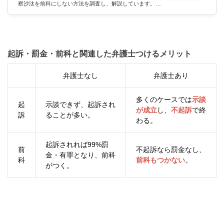
察沙汰を前科にしない方法を調査し、解説しています。
その意味で、刑事事件の加害者専用のページになります^
^; 法律的な部分の解説は、テレビでお馴染みのアトム法律
事務所の弁護士にお願いしています。 回答者 アトム法律
事務所刑事弁護士 この弁護士事務所のf口コミ評判を見る
よろしくお願いします。 前科持ちや前科者にならない方
法について、これまでの弁護活動の実例を交えながら...
起訴・罰金・前科と関連した弁護士つけるメリット
弁護士なし
弁護士あり
多くのケースでは
示談
起
示談できず、起訴され
が成立
し、
不起訴
で終
訴
ることが多い。
わる。
起訴されれば99%罰
前
不起訴なら罰金なし、
金・有罪となり、前科
科
前科もつかない
。
がつく。