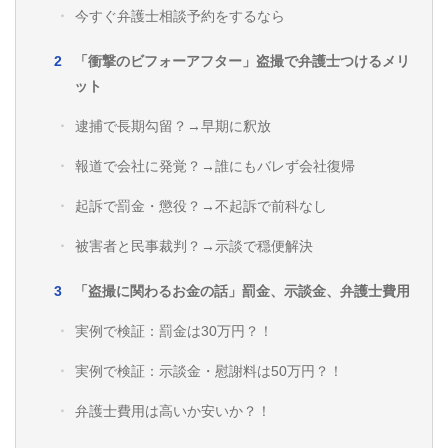
今すぐ弁護士相談予約をするなら
「衝撃のビフォーアフター」盗撮で弁護士つけるメリ
ット
逮捕で長期勾留？→早期に釈放
報道で会社に発覚？→誰にもバレず会社復帰
起訴で罰金・懲役？→不起訴で前科なし
被害者と民事裁判？→示談で穏便解決
「盗撮に関わるお金の話」罰金、示談金、弁護士費用
実例で検証：罰金は30万円？！
実例で検証：示談金・慰謝料は50万円？！
弁護士費用は高いか安いか？！