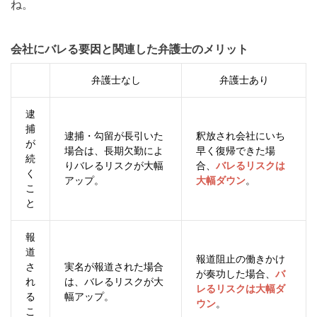
ね。
会社にバレる要因と関連した弁護士のメリット
弁護士なし
弁護士あり
逮
捕
逮捕・勾留が長引いた
釈放され会社にいち
が
場合は、長期欠勤によ
早く復帰できた場
続
りバレるリスクが大幅
合、
バレるリスクは
く
アップ。
大幅ダウン
。
こ
と
報
道
報道阻止の働きかけ
さ
実名が報道された場合
が奏功した場合、
バ
れ
は、バレるリスクが大
レるリスクは大幅ダ
る
幅アップ。
ウン
。
こ