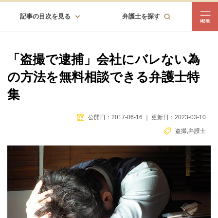
記事の目次を見る
弁護士を探す
都道府県
相談内容
「盗撮で逮捕」会社にバレない為
都道府県から探す
の方法を無料相談できる弁護士特
北海道・東北
集
北海道
青森
岩手
宮城
秋田
山形
福島
公開日：2017-06-16
｜
更新日：2023-03-10
北陸・甲信越
盗撮
,
弁護士
新潟
富山
石川
福井
山梨
長野
関東
茨城
栃木
群馬
埼玉
千葉
東京
神奈川
東海
岐阜
静岡
愛知
三重