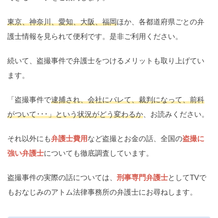
痴漢
盗撮
わいせつ
傷害
東京、神奈川、愛知、大阪、福岡
ほか、各都道府県ごとの弁
窃盗
詐欺
逮捕
示談
護士情報を見られて便利です。是非ご利用ください。
続いて、盗撮事件で弁護士をつけるメリットも取り上げてい
ます。
「盗撮事件で
逮捕され、会社にバレて、裁判になって、前科
がついて･･･」という状況がどう変わるか
、お読みください。
それ以外にも
弁護士費用
など盗撮とお金の話、全国の
盗撮に
強い弁護士
についても徹底調査しています。
盗撮事件の実際の話については、
刑事専門弁護士
としてTVで
もおなじみのアトム法律事務所の弁護士にお尋ねします。