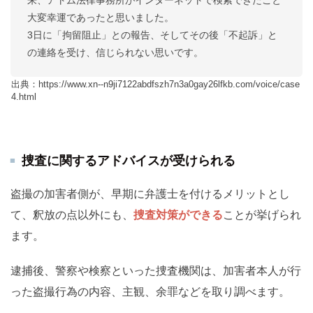
来、アトム法律事務所がインターネットで検索できたこと
大変幸運であったと思いました。
3日に「拘留阻止」との報告、そしてその後「不起訴」と
の連絡を受け、信じられない思いです。
出典：https://www.xn--n9ji7122abdfszh7n3a0gay26lfkb.com/voice/case
4.html
捜査に関するアドバイスが受けられる
盗撮の加害者側が、早期に弁護士を付けるメリットとし
て、釈放の点以外にも、
捜査対策ができる
ことが挙げられ
ます。
逮捕後、警察や検察といった捜査機関は、加害者本人が行
った盗撮行為の内容、主観、余罪などを取り調べます。