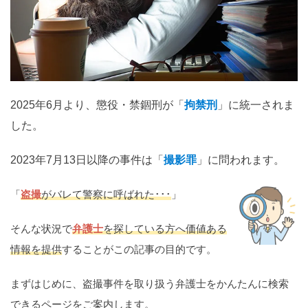
関西
滋賀
京都
大阪
兵庫
奈良
和歌山
中国
鳥取
島根
岡山
広島
山口
2025年6月より、懲役・禁錮刑が「
拘禁刑
」に統一されま
した。
四国
徳島
香川
愛媛
高知
2023年7月13日以降の事件は「
撮影罪
」に問われます。
九州・沖縄
「
盗撮
がバレて警察に呼ばれた･･･
」
福岡
佐賀
長崎
熊本
大分
宮崎
鹿児島
そんな状況で
弁護士
を探している方へ価値ある
沖縄
情報を提供
することがこの記事の目的です。
まずはじめに、盗撮事件を取り扱う弁護士をかんたんに検索
相談内容から探す
できるページをご案内します。