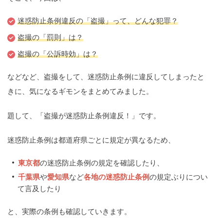
痴漢
盗撮
わいせつ
傷害
迷惑防止条例違反の「盗撮」って、どんな犯罪？
窃盗
詐欺
逮捕
示談
盗撮の「罰則」は？
盗撮の「公訴時効」は？
などなど、盗撮をして、迷惑防止条例に違反してしまったと
きに、気になるギモンをまとめてみました。
題して、「盗撮が迷惑防止条例違反！」です。
迷惑防止条例は都道府県ごとに規定が異なるため、
東京都
の迷惑防止条例の規定を確認したり、
千葉県
や
愛知県
など
各地の迷惑防止条例
の規定ぶりについ
て言及したり
と、実際の条例も確認していきます。