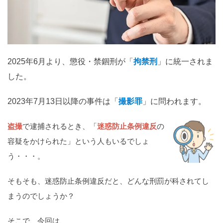
関西
滋賀
京都
大阪
兵庫
奈良
和歌山
中国
2025年6月より、懲役・禁錮刑が「
拘禁刑
」に統一されま
鳥取
島根
岡山
広島
山口
した。
四国
2023年7月13日以降の事件は「
撮影罪
」に問われます。
徳島
香川
愛媛
高知
盗撮
で逮捕されるとき、「
迷惑防止条例違反
の
九州・沖縄
容疑をかけられた」という人もいるでしょ
福岡
佐賀
長崎
熊本
大分
宮崎
鹿児島
う・・・。
沖縄
そもそも、迷惑防止条例違反だと、どんな刑罰が科されてし
まうのでしょうか？
相談内容から探す
そこで、今回は、