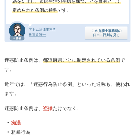
為を防止し、市民生活の平穏を保つことを目的として
定められた条例の通称
です。
アトム法律事務所
この弁護士事務所の
刑事弁護士
口コミ評判を見る
回答者
迷惑防止条例は、
都道府県ごとに制定されている条例
で
す。
近年では、「迷惑行為防止条例」といった通称も、使われ
ます。
迷惑防止条例は、
盗撮
だけでなく、
痴漢
粗暴行為