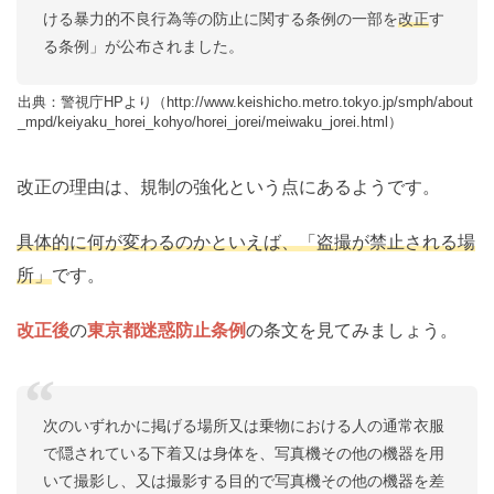
ける暴力的不良行為等の防止に関する条例の一部を
改正
す
る条例」が公布されました。
出典：警視庁HPより（http://www.keishicho.metro.tokyo.jp/smph/about
_mpd/keiyaku_horei_kohyo/horei_jorei/meiwaku_jorei.html）
改正の理由は、規制の強化という点にあるようです。
具体的に何が変わるのかといえば、「盗撮が禁止される場
所」
です。
改正後
の
東京都迷惑防止条例
の条文を見てみましょう。
次のいずれかに掲げる場所又は乗物における人の通常衣服
で隠されている下着又は身体を、写真機その他の機器を用
いて撮影し、又は撮影する目的で写真機その他の機器を差