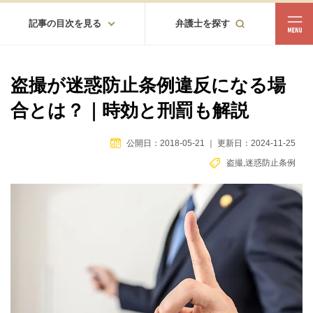
記事の目次を見る
弁護士を探す
都道府県
相談内容
盗撮が迷惑防止条例違反になる場
都道府県から探す
合とは？｜時効と刑罰も解説
北海道・東北
北海道
青森
岩手
宮城
秋田
山形
福島
公開日：2018-05-21
｜
更新日：2024-11-25
盗撮
,
迷惑防止条例
北陸・甲信越
新潟
富山
石川
福井
山梨
長野
関東
茨城
栃木
群馬
埼玉
千葉
東京
神奈川
東海
岐阜
静岡
愛知
三重