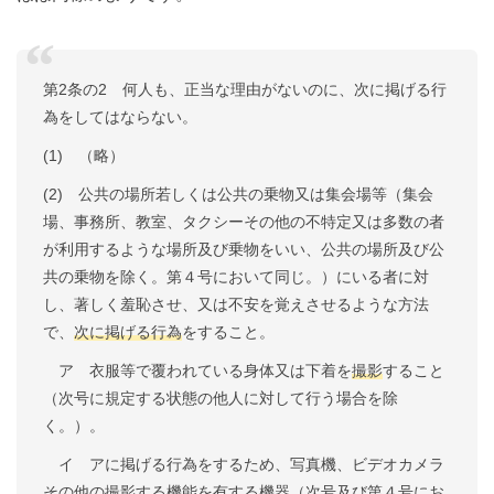
第2条の2 何人も、正当な理由がないのに、次に掲げる行
為をしてはならない。
(1) （略）
(2) 公共の場所若しくは公共の乗物又は集会場等（集会
場、事務所、教室、タクシーその他の不特定又は多数の者
が利用するような場所及び乗物をいい、公共の場所及び公
共の乗物を除く。第４号において同じ。）にいる者に対
し、著しく羞恥させ、又は不安を覚えさせるような方法
で、
次に掲げる行為
をすること。
ア 衣服等で覆われている身体又は下着を
撮影
すること
（次号に規定する状態の他人に対して行う場合を除
く。）。
イ アに掲げる行為をするため、写真機、ビデオカメラ
その他の撮影する機能を有する機器（次号及び第４号にお