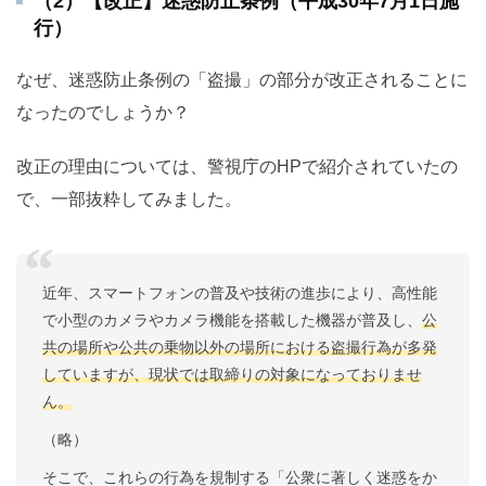
（2）【改正】迷惑防止条例（平成30年7月1日施
行）
なぜ、迷惑防止条例の「盗撮」の部分が改正されることに
なったのでしょうか？
改正の理由については、警視庁のHPで紹介されていたの
で、一部抜粋してみました。
近年、スマートフォンの普及や技術の進歩により、高性能
で小型のカメラやカメラ機能を搭載した機器が普及し、
公
共の場所や公共の乗物以外の場所における盗撮行為が多発
していますが、
現状では取締りの対象になっておりませ
ん。
（略）
そこで、これらの行為を規制する「公衆に著しく迷惑をか