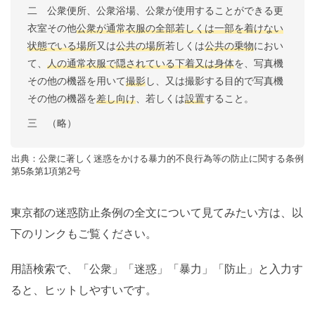
二 公衆便所、公衆浴場、公衆が使用することができる更
衣室その他
公衆が通常衣服の全部若しくは一部を着けない
状態でいる場所
又は
公共の場所
若しくは
公共の乗物
におい
て、
人の通常衣服で隠されている下着又は身体
を、写真機
その他の機器を用いて
撮影
し、又は撮影する目的で写真機
その他の機器を
差し向け
、若しくは
設置
すること。
三 （略）
出典：公衆に著しく迷惑をかける暴力的不良行為等の防止に関する条例
第5条第1項第2号
東京都の迷惑防止条例の全文について見てみたい方は、以
下のリンクもご覧ください。
用語検索で、「公衆」「迷惑」「暴力」「防止」と入力す
ると、ヒットしやすいです。