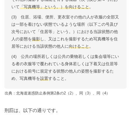
いて
「写真機等」という。）を向けること
。
(3) 住居、浴場、便所、更衣室その他の人が衣服の全部又
は一部を着けない状態でいるような場所（以下この号及び
次号において「住居等」という。）における当該状態の他
人の姿態を
撮影
し、又はこれを撮影するため写真機等を住
居等における当該状態の他人に
向けること
。
(4) 公共の場所若しくは公共の乗物若しくは集会場等にい
る者の衣服等で覆われている身体若しくは下着又は住居等
における前号に規定する状態の他人の姿態を撮影するた
め、写真機等を
設置
すること。
出典：北海道迷惑防止条例第2条の2（2）、同（3）、同（4）
刑罰は、以下の通りです。