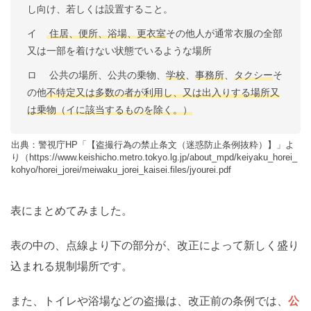
し向け、若しくは設置すること。
イ
住居、便所、浴場、更衣室
その他人が通常衣服の全部
又は一部を着けない状態でいるような場所
ロ 公共の場所、公共の乗物、
学校
、
事務所
、
タクシー
そ
の他
不特定又は多数の者が利用し、又は出入りする場所又
は乗物（イに該当するものを除く。）
出典：警視庁HP「【盗撮行為の禁止条文（迷惑防止条例抜粋）】」よ
り（https://www.keishicho.metro.tokyo.lg.jp/about_mpd/keiyaku_horei_
kohyo/horei_jorei/meiwaku_jorei_kaisei.files/jyourei.pdf
表にまとめてみました。
表の中の、点線より下の部分が、改正によって新しく盛り
込まれる規制場所です。
また、トイレや浴場などの盗撮は、改正前の条例では、
公