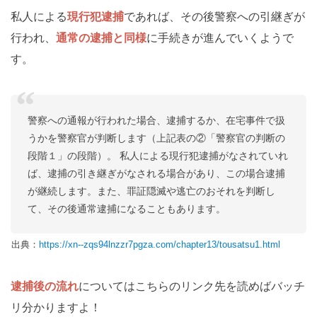
私人による
現行犯逮捕
であれば、その後警察への引継ぎが
行われ、
通常の逮捕と同様
に手続きが進んでいくようで
す。
警察への通報が行われた場合、逮捕するか、在宅事件で扱
うかを警察官が判断します（上記表の②「警察官の判断の
段階１」の段階）。 私人による現行犯逮捕がなされていれ
ば、逮捕の引き継ぎがなされる場合があり、この場合逮捕
が継続します。また、罪証隠滅や逃亡のおそれを判断し
て、その後通常逮捕になることもあります。
出典：
https://xn--zqs94lnzzr7pgza.com/chapter13/tousatsu1.html
逮捕後の流れ
についてはこちらのリンク先を読めばバッチ
リ分かりますよ！