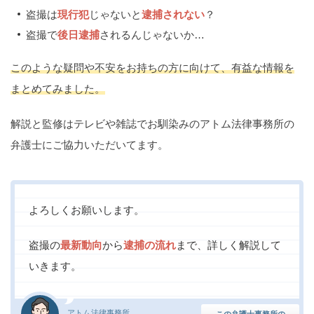
痴漢
盗撮
わいせつ
傷害
盗撮は
現行犯
じゃないと
逮捕されない
？
盗撮で
後日逮捕
されるんじゃないか…
窃盗
詐欺
逮捕
示談
このような疑問や不安をお持ちの方に向けて、有益な情報を
まとめてみました。
解説と監修はテレビや雑誌でお馴染みのアトム法律事務所の
弁護士にご協力いただいてます。
よろしくお願いします。
盗撮の
最新動向
から
逮捕の流れ
まで、詳しく解説して
いきます。
アトム法律事務所
この弁護士事務所の