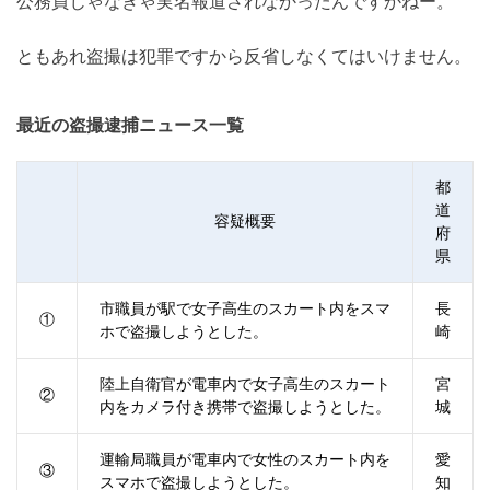
公務員じゃなきゃ実名報道されなかったんですかねー。
ともあれ盗撮は犯罪ですから反省しなくてはいけません。
最近の盗撮逮捕ニュース一覧
都
道
容疑概要
府
県
市職員が駅で女子高生のスカート内をスマ
長
①
ホで盗撮しようとした。
崎
陸上自衛官が電車内で女子高生のスカート
宮
②
内をカメラ付き携帯で盗撮しようとした。
城
運輸局職員が電車内で女性のスカート内を
愛
③
スマホで盗撮しようとした。
知