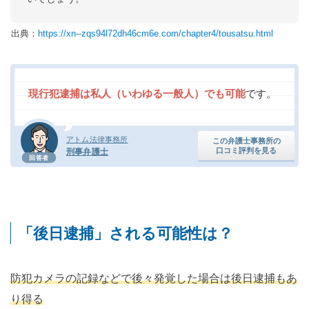
出典：
https://xn--zqs94l72dh46cm6e.com/chapter4/tousatsu.html
現行犯逮捕は私人（いわゆる一般人）でも可能
です。
アトム法律事務所
この弁護士事務所の
口コミ評判を見る
刑事弁護士
回答者
「後日逮捕」される可能性は？
防犯カメラの記録などで後々発覚した場合は後日逮捕もあ
り得る