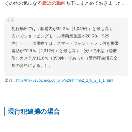
その他の気になる
最近の動向
も下にまとめておきました。
犯行場所では，駅構内が32.2％（1,049件）と最も高く，
次いでショッピングモール等商業施設が28.5％（929
件）・・・供用物では，スマートフォン・カメラ付き携帯
電話が70.9％（2,312件）と最も高く，次いで小型（秘匿
型）カメラが11.0％（359件）であった（警察庁生活安全
局の資料による。）。
出典：
http://hakusyo1.moj.go.jp/jp/62/nfm/n62_2_6_2_1_1.html
現行犯逮捕の場合