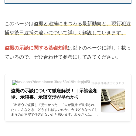
このページは
盗撮と逮捕にまつわる最新動向と、現行犯逮
捕や後日逮捕の違いについて詳しく解説していきます。
盗撮の示談に関する基礎知識
は以下のページに詳しく載っ
ているので、ぜひ合わせて参考にしてみてください。
刑事事件弁護士カタログ
盗撮の示談について徹底解説！｜示談金相
場、示談書、示談交渉が早わかり
「出来心で盗撮して見つかった」「夫が盗撮で逮捕され
た」こんなとき、どうすればよいのか、今後どうなってし
まうのか不安で仕方がないかと思います。みなさんは、示
談で丸くコトがおさまった...なんてことを耳にしたことは
ありませんか？盗撮事件を起こしてしまっても、被害者と
示談をすることで、穏便に解決できる可能性がグッと高ま
ります。でもいったい示談ってどうすれば良いのでしょう