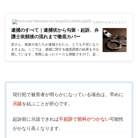
刑事事件弁護士カタログ
逮捕のすべて｜逮捕状から勾留・起訴、弁
護士依頼後の流れまで徹底カバー
皆さん、家族や友だちが逮捕されたら、とても不安になり
ますよね。ここでは、逮捕に関する徹底調査の結果を大公
開しています。実際にあったケースも満載ですので、是非
参考にしてください！逮捕とは？逮捕の意味逮捕とは？刑
事事件の逮捕と法律の関係は？逮捕とは、犯罪の容疑者の
身柄を拘束することをいいます。容疑者の手首に手錠をか
ける、容疑者の身体を引っ張ってパトカーに連行するとい
った、警察官による強制的な身体拘束は、すべて逮捕にあ
たります。日本は法治国家なので、逮捕のように強制力を
ともなう行為は、すべて法律に...
現行犯で被害者が明らかになっている場合は、早めに
示談
を結ぶことが肝心です。
起訴前に示談できれば
不起訴
で
前科がつかない
可能性
がかなり高くなります。