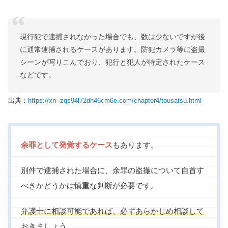
現行犯で逮捕されなかった場合でも、数は少ないですが後
に通常逮捕されるケースがあります。防犯カメラ等に盗撮
シーンが写りこんでおり、犯行と犯人が特定されたケース
などです。
出典：
https://xn--zqs94l72dh46cm6e.com/chapter4/tousatsu.html
余罪として発覚するケース
もあります。
別件で逮捕された場合に、余罪の盗撮について自首す
べきかどうかは慎重な判断が必要です。
弁護士に相談可能であれば、必ずあらかじめ相談して
おきましょう。