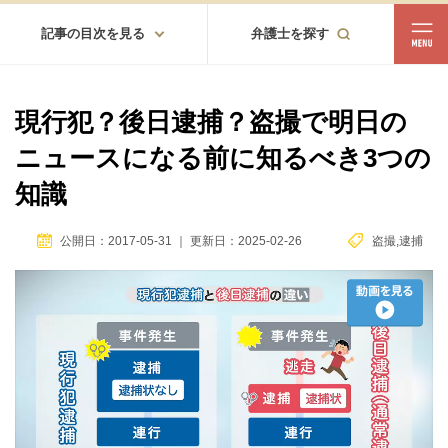
記事の目次を見る
弁護士を探す
都道府県
相談内容
現行犯？後日逮捕？盗撮で明日の
都道府県から探す
ニュースになる前に知るべき3つの
北海道・東北
知識
北海道
青森
岩手
宮城
秋田
山形
福島
公開日：2017-05-31
｜
更新日：2025-02-26
盗撮
,
逮捕
北陸・甲信越
新潟
富山
石川
福井
山梨
長野
関東
茨城
栃木
群馬
埼玉
千葉
東京
神奈川
東海
岐阜
静岡
愛知
三重