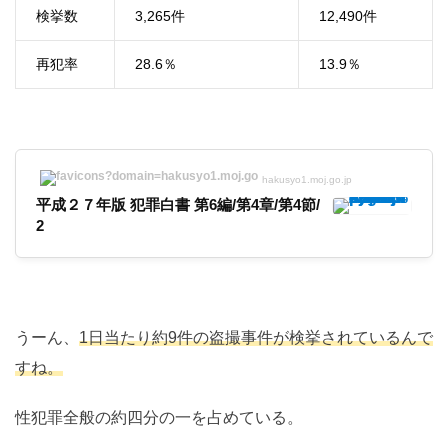
検挙数
3,265件
12,490件
再犯率
28.6％
13.9％
hakusyo1.moj.go.jp
平成２７年版 犯罪白書 第6編/第4章/第4節/
2
うーん、
1日当たり約9件の盗撮事件が検挙されているんで
すね。
性犯罪全般の約四分の一を占めている。