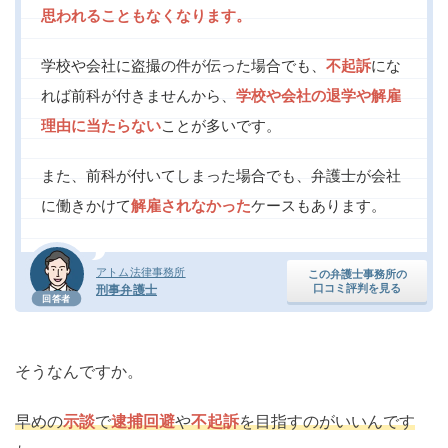
思われることもなくなります。
学校や会社に盗撮の件が伝った場合でも、
不起訴
にな
れば前科が付きませんから、
学校や会社の退学や解雇
理由に当たらない
ことが多いです。
また、前科が付いてしまった場合でも、弁護士が会社
に働きかけて
解雇されなかった
ケースもあります。
アトム法律事務所
この弁護士事務所の
口コミ評判を見る
刑事弁護士
回答者
そうなんですか。
早めの
示談
で
逮捕回避
や
不起訴
を目指すのがいいんです