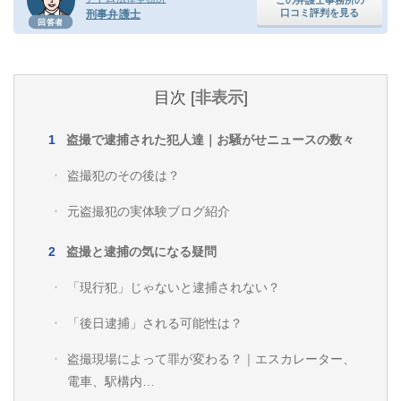
口コミ評判を見る
刑事弁護士
回答者
目次
[
非表示
]
盗撮で逮捕された犯人達｜お騒がせニュースの数々
盗撮犯のその後は？
元盗撮犯の実体験ブログ紹介
盗撮と逮捕の気になる疑問
「現行犯」じゃないと逮捕されない？
「後日逮捕」される可能性は？
盗撮現場によって罪が変わる？｜エスカレーター、
電車、駅構内…