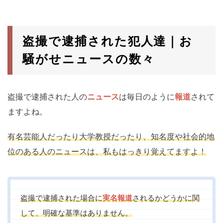
か。 示談ってなにすること？ 盗撮事件の示談金相場はい
くら？ 盗撮をネタに法外な請求を受けたら 盗撮示談の相
談できる弁護士はいる？この...
盗撮で逮捕された犯人達｜お
騒がせニュースの数々
盗撮で逮捕された人の
ニュース
は毎日のように
報道
されて
ますよね。
有名芸能人だったり大学教授だったり、知名度や社会的地
位のある人のニュースは、私もはっきり覚えてますよ！
盗撮で逮捕された場合に
実名報道
されるかどうかに関
して、明確な基準はありません。