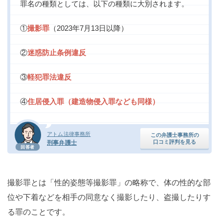
罪名の種類としては、以下の種類に大別されます。
①
撮影罪
（2023年7月13日以降）
②
迷惑防止条例違反
③
軽犯罪法違反
④
住居侵入罪（建造物侵入罪なども同様）
アトム法律事務所
この弁護士事務所の
口コミ評判を見る
刑事弁護士
回答者
撮影罪とは「性的姿態等撮影罪」の略称で、体の性的な部
位や下着などを相手の同意なく撮影したり、盗撮したりす
る罪のことです。