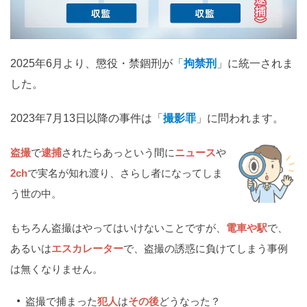
関西
滋賀
京都
大阪
兵庫
奈良
和歌山
2025年6月より、懲役・禁錮刑が「
拘禁刑
」に統一されま
中国
した。
鳥取
島根
岡山
広島
山口
2023年7月13日以降の事件は「
撮影罪
」に問われます。
四国
盗撮
で
逮捕
されたらあっという間に
ニュース
や
徳島
香川
愛媛
高知
2ch
で実名が知れ渡り、さらし者になってしま
九州・沖縄
う世の中。
福岡
佐賀
長崎
熊本
大分
宮崎
鹿児島
もちろん盗撮はやってはいけないことですが、
電車や駅
で、
沖縄
あるいは
エスカレーター
で、盗撮の誘惑に負けてしまう事例
は無くなりません。
相談内容から探す
盗撮で捕まった
犯人
は
その後
どうなった？