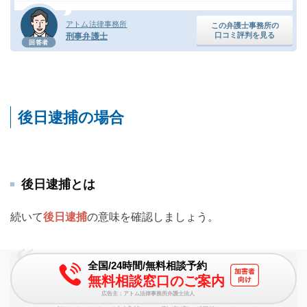
アトム法律事務所
この弁護士事務所の
口コミ評判を見る
刑事弁護士
回答者
後日逮捕の場合
後日逮捕とは
続いて
後日逮捕
の意味を確認しましょう。
全国/24時間/無料相談予約
後日逮捕とは、いわゆる通常逮捕のことです。通常逮捕
無料相談窓口のご案内
は、現行犯逮捕と異なり、裁判官が発布する逮捕状にもと
広告主：アトム法律事務所弁護士法人