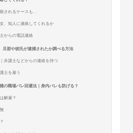
留されるケースも…
女、知人に連絡してくれるか
士からの電話連絡
、旦那や彼氏が逮捕されたか調べる方法
｜弁護士などからの連絡を待つ
護士を雇う
捕の職場バレ回避法｜身内バレも防げる？
は解雇？
無
？