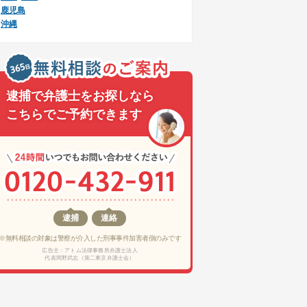
鹿児島
沖縄
逮捕で弁護士をお探しなら
こちらでご予約できます
逮捕
連絡
※無料相談の対象は警察が介入した刑事事件加害者側のみです
広告主：アトム法律事務所弁護士法人
代表岡野武志（第二東京弁護士会）