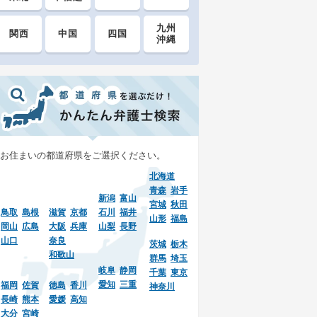
九州
関西
中国
四国
沖縄
お住まいの都道府県をご選択ください。
北海道
青森
岩手
新潟
富山
宮城
秋田
鳥取
島根
滋賀
京都
石川
福井
山形
福島
岡山
広島
大阪
兵庫
山梨
長野
山口
奈良
茨城
栃木
和歌山
群馬
埼玉
岐阜
静岡
千葉
東京
愛知
三重
福岡
佐賀
徳島
香川
神奈川
長崎
熊本
愛媛
高知
大分
宮崎