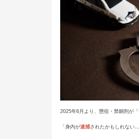
2025年6月より、懲役・禁錮刑が「
「身内が
逮捕
されたかもしれない