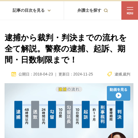
記事の目次を見る
弁護士を探す
都道府県
相談内容
逮捕から裁判・判決までの流れを
都道府県から探す
全て解説。警察の逮捕、起訴、期
北海道・東北
間・日数制限まで！
北海道
青森
岩手
宮城
秋田
山形
福島
公開日：2018-04-23
｜
更新日：2024-11-25
逮捕
,
裁判
北陸・甲信越
新潟
富山
石川
福井
山梨
長野
関東
茨城
栃木
群馬
埼玉
千葉
東京
神奈川
東海
岐阜
静岡
愛知
三重