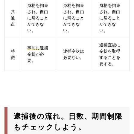
身柄を拘束
身柄を拘束
身柄を拘束
共
され、自由
され、自由
され、自由
通
に帰ること
に帰ること
に帰ること
点
ができな
ができな
ができな
い。
い。
い。
逮捕直後に
事前に
逮捕
特
逮捕令状は
令状を取得
令状が必
徴
必要ない。
することを
要。
要する。
逮捕後の流れ。日数、期間制限
もチェックしよう。