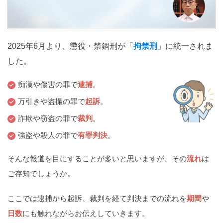
関西
滋賀
京都
大阪
兵庫
奈良
和歌山
2025年6月より、懲役・禁錮刑が「
拘禁刑
」に統一されま
中国
した。
鳥取
島根
岡山
広島
山口
痴漢や傷害の罪で
逮捕
。
四国
万引きや盗撮の罪で
起訴
。
徳島
香川
愛媛
高知
詐欺や窃盗の罪で
裁判
。
強盗や殺人の罪で
有罪判決
。
九州・沖縄
福岡
佐賀
長崎
熊本
大分
宮崎
鹿児島
そんな報道を目にすることが多いと思いますが、その
流れ
は
沖縄
ご存知でしょうか。
ここでは逮捕から起訴、裁判を経て判決までの流れを
期間
や
相談内容から探す
日数
にも触れながらお伝えしていきます。