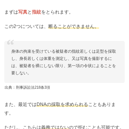
まずは
写真
と
指紋
をとられます。
この2つについては、
断ることができません。
身体の拘束を受けている被疑者の指紋若しくは足型を採取
し、身長若しくは体重を測定し、又は写真を撮影するに
は、被疑者を裸にしない限り、第一項の令状によることを
要しない。
出典：刑事訴訟法218条3項
また、最近では
DNAの採取を求められる
こともありま
す。
ただし、こちらは
義務ではない
ので拒むことも可能です。