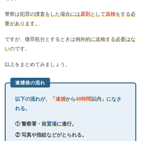
警察は
犯罪の捜査をした場合には
原則
として
送検
をする必
要があります。
ですが、微罪処分とするときは
例外的に送検する必要はな
い
のです。
以上をまとめてみましょう。
逮捕後の流れ
以下の流れが、
「
逮捕
から
48時間
以内」
になさ
れる。
① 警察署・
留置場
に連行。
② 写真や指紋などがとられる。