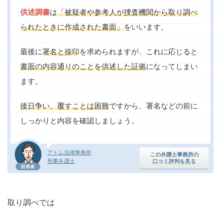
供述調書
は
「被疑者や参考人が捜査機関から取り調べ
られたときに作成された書面」
をいいます。
最後に
署名と捺印
を求められますが、これに応じると
書面の内容通りのことを供述した証拠
になってしまい
ます。
後日争い、覆すことは困難
ですから、署名などの前に
しっかりと内容を確認しましょう。
アトム法律事務所
この弁護士事務所の
刑事弁護士
口コミ評判を見る
回答者
取り調べでは