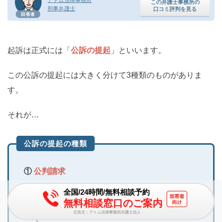
アトム法律事務所
この弁護士事務所の
刑事弁護士
口コミ評判を見る
回答者
起訴は正式には「
公訴の提起
」といいます。
この公訴の提起には大きく分けて3種類のものがありま
す。
それが…
公訴の提起の種類
①
公判請求
②
略式起訴
全国/24時間/無料相談予約
無料相談窓口のご案内
③ 公判請求と共にする、
即決裁判手続き
の申立
広告主：アトム法律事務所弁護士法人
て