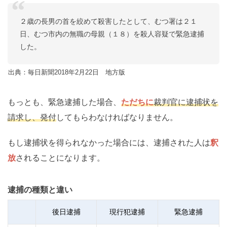
２歳の長男の首を絞めて殺害したとして、むつ署は２１
日、むつ市内の無職の母親（１８）を殺人容疑で緊急逮捕
した。
出典：毎日新聞2018年2月22日 地方版
もっとも、緊急逮捕した場合、
ただちに
裁判官に逮捕状を
請求し、発付
してもらわなければなりません。
もし逮捕状を得られなかった場合には、逮捕された人は
釈
放
されることになります。
逮捕の種類と違い
後日逮捕
現行犯逮捕
緊急逮捕