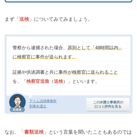
まず「
送検
」についてみてみましょう。
警察から逮捕された場合、
原則として「48時間以内」
に検察官に事件が送られます。
証拠や供述調書と共に
事件が検察官に送られること
を、「
検察官送致
（
送検
）」といいます。
アトム法律事務所
この弁護士事務所の
刑事弁護士
口コミ評判を見る
回答者
なお、「
書類送検
」という言葉を聞いたこともあるのでは