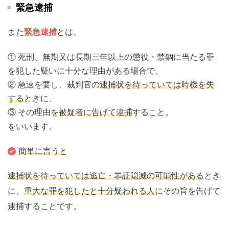
緊急逮捕
また
緊急逮捕
とは、
① 死刑、無期又は長期三年以上の懲役・禁錮に当たる罪
を犯した疑いに十分な理由がある場合で、
② 急速を要し、裁判官の
逮捕状を待っていては時機を失
する
ときに、
③ その理由を
被疑者に告げて逮捕
すること。
をいいます。
簡単に言うと
逮捕状を待っていては逃亡・罪証隠滅の可能性がある
とき
に、
重大な罪を犯したと十分疑われる人に
その旨を告げて
逮捕することです。