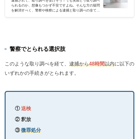
逮捕されて、取り調べを受けそう！でも実際どう取り調べ
られるのか、想像もつかず不安ですよね。そんな方の疑問
を解消すべく、警察や検察による逮捕と取り調べの全てを
弁護士に聞きました。写真撮影や、期間、流れや聴取との
関係、黙秘権や取り調べの拒否も。話題の録音・可視化な
ど最新の情報も全てご説明していきます。刑事訴訟法な
ど、法的な解説については、テレビでもおなじみのアトム
法律事務所の弁護士にお願いしていきます。回答者アトム
法律事務所刑事弁護士 この弁護士事務所の口コミ評判を
見るよろしくお願いします。逮捕や...
警察でとられる選択肢
このような取り調べを経て、
逮捕から
48時間
以内
に以下の
いずれかの手続きがとられます。
①
送検
② 釈放
③
微罪処分