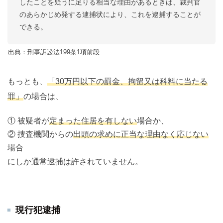
したことを疑うに足りる相当な理由があるときは、裁判官
のあらかじめ発する逮捕状により、これを逮捕することが
できる。
出典：刑事訴訟法199条1項前段
もっとも、
「30万円以下の罰金、拘留又は科料に当たる
罪」
の場合は、
① 被疑者が
定まった住居を有しない
場合か、
② 捜査機関からの
出頭の求めに正当な理由なく応じない
場合
にしか通常逮捕は許されていません。
現行犯逮捕