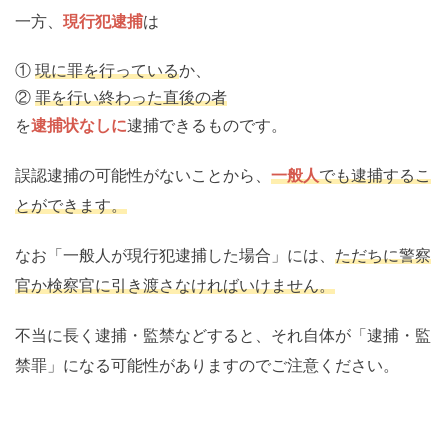
一方、
現行犯逮捕
は
①
現に罪を行っている
か、
②
罪を行い終わった直後の者
を
逮捕状なしに
逮捕できるものです。
誤認逮捕の可能性がないことから、
一般人
でも逮捕するこ
とができます。
なお「一般人が現行犯逮捕した場合」には、
ただちに警察
官か検察官に引き渡さなければいけません。
不当に長く逮捕・監禁などすると、それ自体が「逮捕・監
禁罪」になる可能性がありますのでご注意ください。