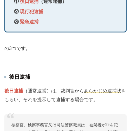
①
後日逮捕
（通常逮捕）
②
現行犯逮捕
③
緊急逮捕
の3つです。
後日逮捕
後日逮捕
（通常逮捕）は、裁判官から
あらかじめ逮捕状
を
もらい、それを提示して逮捕する場合です。
検察官、検察事務官又は司法警察職員は、被疑者が罪を犯