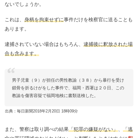
ないでしょうか。
これは、
身柄を拘束せずに
事件だけを検察官に送ることも
あります。
逮捕されていない場合はもちろん、
逮捕後に釈放された場
合も含みます。
男子児童（９）が担任の男性教諭（３８）から暴行を受け
鎖骨を折るけがをした事件で、福岡・西署は２０日、この
教諭を傷害容疑で福岡地検に書類送検した。
出典：毎日新聞2018年2月20日 18時09分
また、警察は取り調べの結果
「犯罪の嫌疑がない」
、
「逃