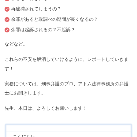
痴漢
盗撮
わいせつ
傷害
再逮捕されてしまうの？
余罪があると取調べの期間が長くなるの？
窃盗
詐欺
逮捕
示談
余罪は起訴されるの？不起訴？
などなど。
これらの不安を解消していけるように、レポートしていきま
す！
実務については、刑事弁護のプロ、アトム法律事務所の弁護
士にお聞きします。
先生、本日は、よろしくお願いします！
こんにちは。