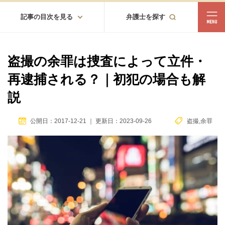
記事の目次を見る
弁護士を探す
都道府県
相談内容
盗撮の余罪は捜査によって立件・
都道府県から探す
再逮捕される？｜初犯の場合も解
北海道・東北
説
北海道
青森
岩手
宮城
秋田
山形
福島
公開日：2017-12-21
｜
更新日：2023-09-26
盗撮
,
余罪
北陸・甲信越
新潟
富山
石川
福井
山梨
長野
関東
茨城
栃木
群馬
埼玉
千葉
東京
神奈川
東海
岐阜
静岡
愛知
三重