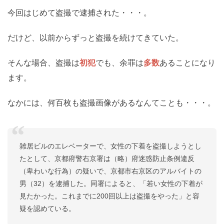
今回はじめて盗撮で逮捕された・・・。
だけど、以前からずっと盗撮を続けてきていた。
そんな場合、盗撮は
初犯
でも、余罪は
多数
あることになり
ます。
なかには、何百枚も盗撮画像があるなんてことも・・・。
雑居ビルのエレベーターで、女性の下着を盗撮しようとし
たとして、京都府警右京署は（略）府迷惑防止条例違反
（卑わいな行為）の疑いで、京都市右京区のアルバイトの
男（32）を逮捕した。同署によると、「若い女性の下着が
見たかった。これまでに200回以上は盗撮をやった」と容
疑を認めている。