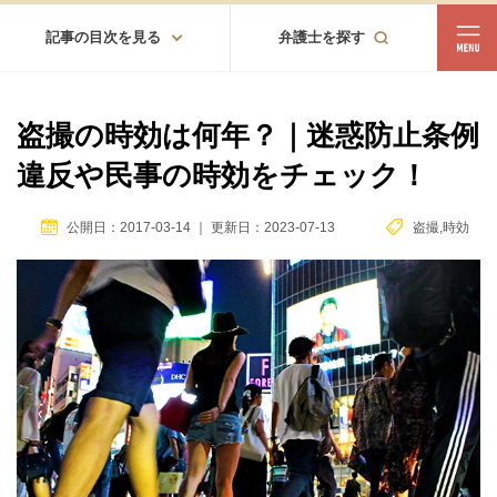
記事の目次を見る
弁護士を探す
都道府県
相談内容
盗撮の時効は何年？｜迷惑防止条例
都道府県から探す
違反や民事の時効をチェック！
北海道・東北
北海道
青森
岩手
宮城
秋田
山形
福島
公開日：2017-03-14
｜
更新日：2023-07-13
盗撮
,
時効
北陸・甲信越
新潟
富山
石川
福井
山梨
長野
関東
茨城
栃木
群馬
埼玉
千葉
東京
神奈川
東海
岐阜
静岡
愛知
三重