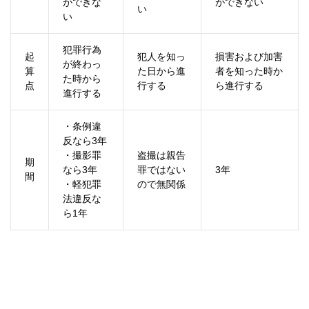
ができな
ができない
い
い
犯罪行為
起
犯人を知っ
損害および加害
が終わっ
算
た日から進
者を知った時か
た時から
点
行する
ら進行する
進行する
・条例違
反なら3年
・撮影罪
盗撮は親告
期
なら3年
罪ではない
3年
間
・軽犯罪
ので無関係
法違反な
ら1年