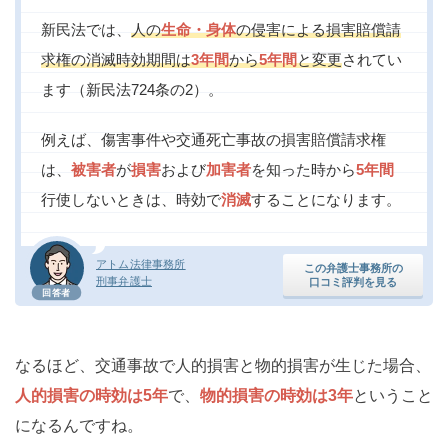
新民法では、
人の
生命・身体
の侵害による損害賠償請
求権の消滅時効期間は
3年間
から
5年間
と変更
されてい
ます（新民法724条の2）。
例えば、傷害事件や交通死亡事故の損害賠償請求権
は、
被害者
が
損害
および
加害者
を知った時から
5年間
行使しないときは、時効で
消滅
することになります。
アトム法律事務所
この弁護士事務所の
刑事弁護士
口コミ評判を見る
回答者
なるほど、交通事故で人的損害と物的損害が生じた場合、
人的損害の時効は5年
で、
物的損害の時効は3年
ということ
になるんですね。