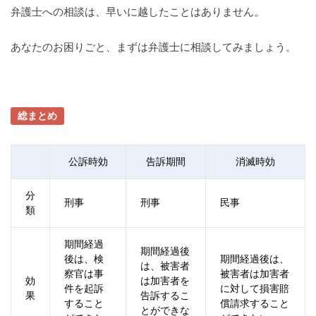
弁護士への相談は、早いに越したことはありません。
あなたのお困りごと、まずは弁護士に相談してみましょう。
総まとめ
公訴時効
告訴期間
消滅時効
分
刑事
刑事
民事
類
期間経過
期間経過後
後は、検
期間経過後は、
は、被害者
察官は事
被害者は加害者
効
は加害者を
件を起訴
に対して損害賠
果
告訴するこ
すること
償請求すること
とができな