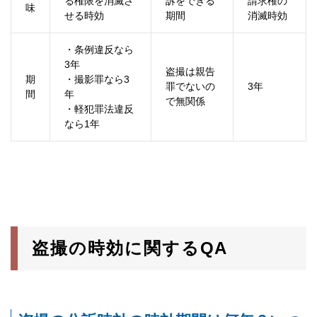
る権限を消滅さ
訴をできる
請求権の
味
せる時効
期間
消滅時効
・条例違反なら
3年
盗撮は親告
期
・撮影罪なら3
罪でないの
3年
間
年
で無関係
・軽犯罪法違反
なら1年
盗撮の時効に関するQA