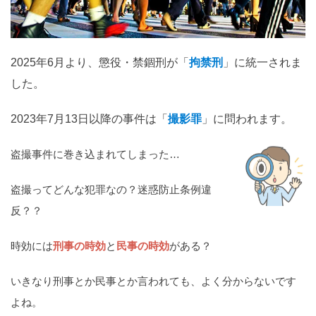
関西
滋賀
京都
大阪
兵庫
奈良
和歌山
2025年6月より、懲役・禁錮刑が「
拘禁刑
」に統一されま
した。
中国
鳥取
島根
岡山
広島
山口
2023年7月13日以降の事件は「
撮影罪
」に問われます。
四国
盗撮事件に巻き込まれてしまった…
徳島
香川
愛媛
高知
盗撮ってどんな犯罪なの？迷惑防止条例違
九州・沖縄
反？？
福岡
佐賀
長崎
熊本
大分
宮崎
鹿児島
沖縄
時効には
刑事の時効
と
民事の時効
がある？
いきなり刑事とか民事とか言われても、よく分からないです
相談内容から探す
よね。