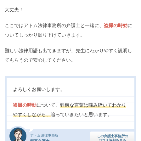
痴漢
盗撮
わいせつ
傷害
大丈夫！
窃盗
詐欺
逮捕
示談
ここではアトム法律事務所の弁護士と一緒に、
盗撮の時効
に
ついてしっかり掘り下げていきます。
難しい法律用語も出てきますが、先生にわかりやすく説明し
てもらうので安心してください。
よろしくお願いします。
盗撮の時効
について、
難解な言葉は噛み砕いてわかり
やすくしながら、
追っていきたいと思います。
アトム法律事務所
この弁護士事務所の
口コミ評判を見る