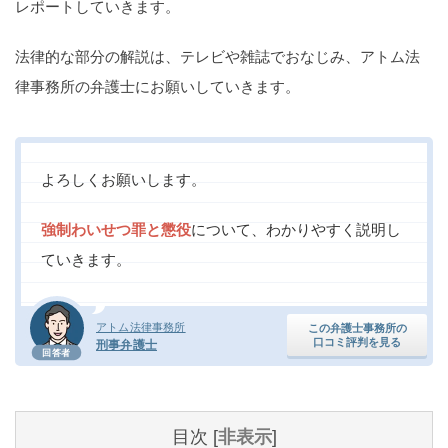
レポートしていきます。
痴漢
盗撮
わいせつ
傷害
法律的な部分の解説は、テレビや雑誌でおなじみ、アトム法
窃盗
詐欺
逮捕
示談
律事務所の弁護士にお願いしていきます。
よろしくお願いします。
強制わいせつ罪と懲役
について、わかりやすく説明し
ていきます。
アトム法律事務所
この弁護士事務所の
口コミ評判を見る
刑事弁護士
回答者
目次
[
非表示
]