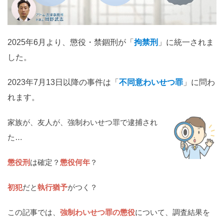
関西
滋賀
京都
大阪
兵庫
奈良
和歌山
2025年6月より、懲役・禁錮刑が「
拘禁刑
」に統一されま
した。
中国
鳥取
島根
岡山
広島
山口
2023年7月13日以降の事件は「
不同意わいせつ罪
」に問わ
れます。
四国
徳島
香川
愛媛
高知
家族が、友人が、強制わいせつ罪で逮捕され
た…
九州・沖縄
福岡
佐賀
長崎
熊本
大分
宮崎
鹿児島
懲役刑
は確定？
懲役何年
？
沖縄
初犯
だと
執行猶予
がつく？
相談内容から探す
この記事では、
強制わいせつ罪の懲役
について、調査結果を