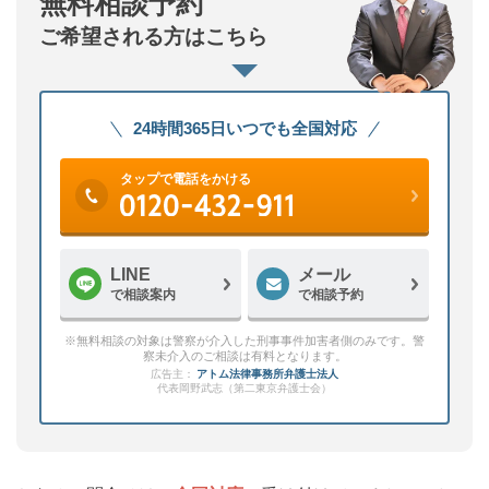
無料相談予約
ご希望される方はこちら
24時間365日いつでも全国対応
タップで電話をかける
LINE
メール
で相談案内
で相談予約
※無料相談の対象は警察が介入した刑事事件加害者側のみです。警
察未介入のご相談は有料となります。
広告主：
アトム法律事務所弁護士法人
代表岡野武志（第二東京弁護士会）