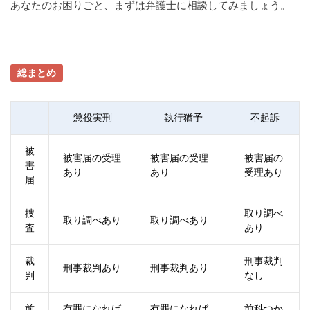
あなたのお困りごと、まずは弁護士に相談してみましょう。
総まとめ
懲役実刑
執行猶予
不起訴
被
被害届の受理
被害届の受理
被害届の
害
あり
あり
受理あり
届
捜
取り調べ
取り調べあり
取り調べあり
査
あり
裁
刑事裁判
刑事裁判あり
刑事裁判あり
判
なし
前
有罪になれば
有罪になれば
前科つか