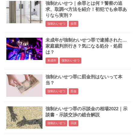
強制わいせつ｜余罪とは何？警察の追
求、取調べ方法を紹介！初犯でも余罪あ
りなら実刑？
強制わいせつ
余罪
未成年が強制わいせつ罪で逮捕された…
家庭裁判所行き？気になる処分・処罰
は？
未成年
強制わいせつ
強制わいせつ罪に罰金刑はないって本
当？
強制わいせつ
罰金
強制わいせつ罪の示談金の相場2022｜示
談書・示談交渉の総合解説
強制わいせつ
示談