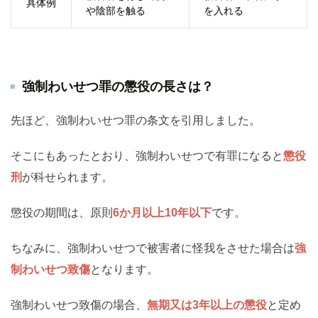
具体例
や陰部を触る
を入れる
強制わいせつ罪の懲役の長さは？
先ほど、強制わいせつ罪の条文を引用しました。
そこにもあったとおり、強制わいせつで有罪になると
懲役
刑
が科せられます。
懲役の期間は、原則
6か月以上10年以下
です。
ちなみに、強制わいせつで被害者に怪我をさせた場合は
強
制わいせつ致傷
となります。
強制わいせつ致傷の場合、
無期又は3年以上の懲役
と定め