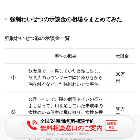
強制わいせつの示談金の相場をまとめてみた
強制わいせつ罪の示談金一覧
事件の概要
示談金
飲食店で、同席していた女性に対し、
30万
①
飲食店のカウンターで隣に座りながら
円
胸を触るなどした強制わいせつ事件。
公衆トイレで、隣の個室トイレの壁を
よじ登って、用を足していた未成年の
50万
②
女性のいる個室に飛び移り、女性を押
円
し倒して膝を撫で回すなどの行為をし
全国/24時間/無料相談予約
た強制わいせつ事件。
無料相談窓口のご案内
広告主：アトム法律事務所弁護士法人