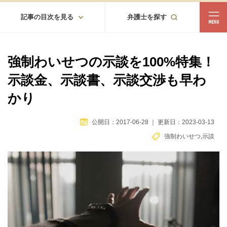
記事の目次を見る
弁護士を探す
都道府県
相談内容
強制わいせつの示談を100%特集！
都道府県から探す
示談金、示談書、示談交渉も早わ
北海道・東北
かり
北海道
青森
岩手
宮城
秋田
山形
福島
公開日：2017-06-28
｜
更新日：2023-03-13
北陸・甲信越
強制わいせつ
,
示談
新潟
富山
石川
福井
山梨
長野
関東
茨城
栃木
群馬
埼玉
千葉
東京
神奈川
東海
岐阜
静岡
愛知
三重