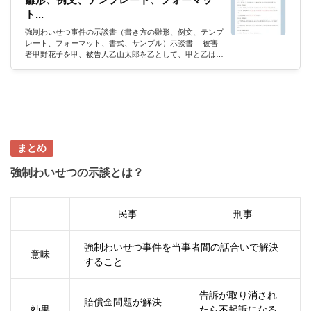
ト...
強制わいせつ事件の示談書（書き方の雛形、例文、テンプ
レート、フォーマット、書式、サンプル）示談書 被害
者甲野花子を甲、被告人乙山太郎を乙として、甲と乙は、
令和元年５月１日に東京都千代田区永田町において発生し
た乙の甲に対する強制わいせつ事件（以下「本件事件」と
いう。）について、以下のとおり示談をした。 記 第１条
（謝罪）乙は、甲に対して、本件事件を犯した事実を認
め、自らの犯行を深く謝罪する。 第２条（示談金）１
乙は、甲に対して、本件事件の示談金として、金５０万円
の支払義務を...
まとめ
強制わいせつの示談とは？
民事
刑事
強制わいせつ事件を当事者間の話合いで解決
意味
すること
告訴が取り消され
賠償金問題が解決
効果
たら不起訴になる