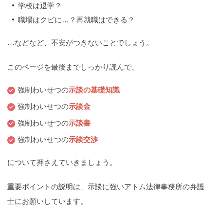
学校は退学？
痴漢
盗撮
わいせつ
傷害
職場はクビに…？再就職はできる？
窃盗
詐欺
逮捕
示談
…などなど、不安がつきないことでしょう。
このページを最後までしっかり読んで、
強制わいせつの
示談の基礎知識
強制わいせつの
示談金
強制わいせつの
示談書
強制わいせつの
示談交渉
について押さえていきましょう。
重要ポイントの説明は、示談に強いアトム法律事務所の弁護
士にお願いしています。