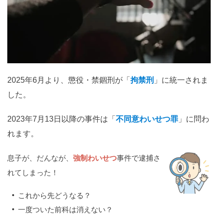
関西
滋賀
京都
大阪
兵庫
奈良
和歌山
中国
鳥取
島根
岡山
広島
山口
2025年6月より、懲役・禁錮刑が「
拘禁刑
」に統一されま
した。
四国
徳島
香川
愛媛
高知
2023年7月13日以降の事件は「
不同意わいせつ罪
」に問わ
れます。
九州・沖縄
福岡
佐賀
長崎
熊本
大分
宮崎
鹿児島
息子が、だんなが、
強制わいせつ
事件で逮捕さ
沖縄
れてしまった！
これから先どうなる？
相談内容から探す
一度ついた前科は消えない？