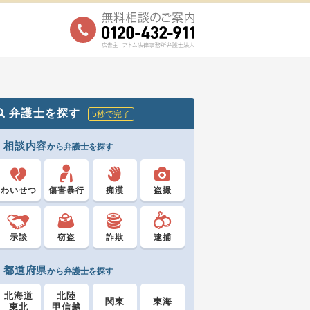
弁護士を探す
5秒で完了
相談内容
から弁護士を探す
わいせつ
傷害暴行
痴漢
盗撮
示談
窃盗
詐欺
逮捕
都道府県
から弁護士を探す
北海道
北陸
関東
東海
東北
甲信越