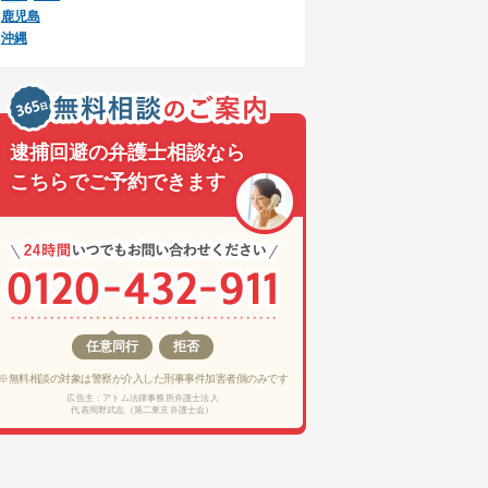
鹿児島
沖縄
逮捕回避の弁護士相談なら
こちらでご予約できます
任意同行
拒否
※無料相談の対象は警察が介入した刑事事件加害者側のみです
広告主：アトム法律事務所弁護士法人
代表岡野武志（第二東京弁護士会）