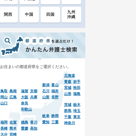
九州
関西
中国
四国
沖縄
お住まいの都道府県をご選択ください。
北海道
青森
岩手
新潟
富山
宮城
秋田
鳥取
島根
滋賀
京都
石川
福井
山形
福島
岡山
広島
大阪
兵庫
山梨
長野
山口
奈良
茨城
栃木
和歌山
群馬
埼玉
岐阜
静岡
千葉
東京
愛知
三重
福岡
佐賀
徳島
香川
神奈川
長崎
熊本
愛媛
高知
大分
宮崎