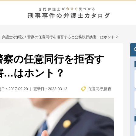
/
弁護士が解説！警察の任意同行を拒否すると公務執行妨害…はホント？
警察の任意同行を拒否す
害…はホント？
日：2017-09-20
｜
更新日：2023-03-13
任意同行
,
拒否