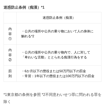
迷惑防止条例（痴漢）*1
迷惑防止条例（痴漢）
内
・公共の場所や公共の乗り物において人の身体に
容
触れる*
2
①
内
・公共の場所や公共の乗り物内で、人に対して
容
「卑わいな言動」ととられる痴漢行為をする
②
罰
・
6
か月以下の懲役または
50
万円以下の罰金
則
・常習：
1
年以下の懲役または
100
万円以下の罰金
*1東京都の条例を参照 *2不同意わいせつ罪に問われる罪を
除く