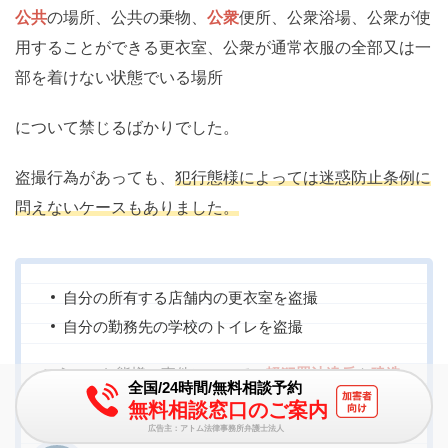
公共
の場所、公共の乗物、
公衆
便所、公衆浴場、公衆が使
用することができる更衣室、公衆が通常衣服の全部又は一
部を着けない状態でいる場所
について禁じるばかりでした。
盗撮行為があっても、
犯行態様によっては迷惑防止条例に
問えないケースもありました。
自分の所有する店舗内の更衣室を盗撮
自分の勤務先の学校のトイレを盗撮
こういった態様の事件について、
軽犯罪法違反
や
建造
全国/24時間/無料相談予約
物侵入
でしか罪に問えない場合もありました。
無料相談窓口のご案内
広告主：アトム法律事務所弁護士法人