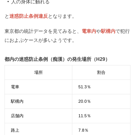
人の身体に触れる
と
迷惑防止条例違反
となります。
東京都の統計データを見てみると、
電車内
や
駅構内
で犯行
におよぶケースが多いようです。
都内の迷惑防止条例（痴漢）の発生場所（H29）
場所
割合
電車
51.3
％
駅構内
20.0
％
店舗内
11.5
％
路上
7.8
％