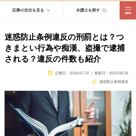
記事の目次を見る
弁護士を探す
都道府県
相談内容
迷惑防止条例違反の刑罰とは？つ
都道府県から探す
きまとい行為や痴漢、盗撮で逮捕
北海道・東北
される？違反の件数も紹介
北海道
青森
岩手
宮城
秋田
山形
福島
公開日：2018-07-10
｜
更新日：2023-09-25
北陸・甲信越
迷惑防止条例違反
新潟
富山
石川
福井
山梨
長野
関東
茨城
栃木
群馬
埼玉
千葉
東京
神奈川
東海
岐阜
静岡
愛知
三重