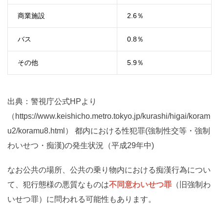
商業施設
2.6
％
バス
0.8
％
その他
5.9
％
出典：警視庁公式HPより
（https://www.keishicho.metro.tokyo.jp/kurashi/higai/koram
u2/koramu8.html） 都内における性犯罪(強制性交等・強制
わいせつ・痴漢)の発生状況（平成29年中)
なお公共の場所、公共の乗り物内における痴漢行為につい
て、犯行態様の悪質なものは
不同意わいせつ罪
（旧強制わ
いせつ罪）に問われる可能性もあります。