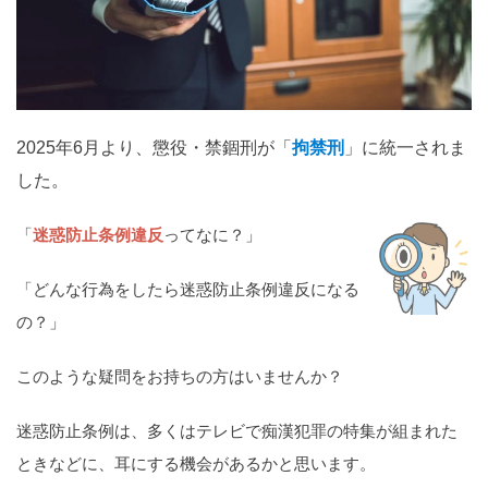
関西
滋賀
京都
大阪
兵庫
奈良
和歌山
中国
2025年6月より、懲役・禁錮刑が「
拘禁刑
」に統一されま
鳥取
島根
岡山
広島
山口
した。
四国
「
迷惑防止条例違反
ってなに？」
徳島
香川
愛媛
高知
「どんな行為をしたら迷惑防止条例違反になる
九州・沖縄
の？」
福岡
佐賀
長崎
熊本
大分
宮崎
鹿児島
沖縄
このような疑問をお持ちの方はいませんか？
迷惑防止条例は、多くはテレビで痴漢犯罪の特集が組まれた
相談内容から探す
ときなどに、耳にする機会があるかと思います。