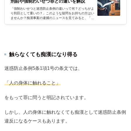
刑罰や強制わいせつ罪との違いを解説
「強制わいせつと迷惑防止条例の違いって何？どっちがよ
り刑罰として重いの？」このような疑問をお持ちの方はい
ませんか？痴漢事案の逮捕のニュースを見てみると、「強
制わいせつの容疑」と「迷惑防止条例違反の容疑」の2つ
の罪名が確認できるかと思います。強制わいせつと迷惑防
止条例の刑罰の重さの差は？強制わいせつと迷惑防止条例
の区別の基準は何なの？強制わいせつの非親告罪化って
何？今回はこのような疑問について徹底的に解説していき
ます。なお専門的な解説は刑事事件を数多く取り扱い、痴
漢の事案にも詳しいアトム法律事務...
触らなくても痴漢になり得る
迷惑防止条例5条1項1号の条文では、
「人の身体に触れること」
をもって罪に問うと明記されています。
しかし、人の身体に触れなくても痴漢として迷惑防止条例
違反になるケースもあります。