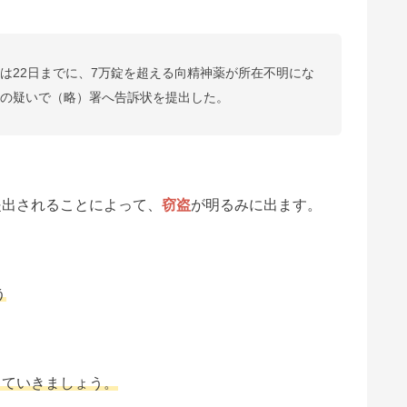
は22日までに、7万錠を超える向精神薬が所在不明にな
盗の疑いで（略）署へ告訴状を提出した。
提出されることによって、
窃盗
が明るみに出ます。
う
。
していきましょう。