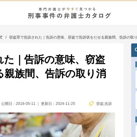
て
/
窃盗罪で告訴された｜告訴の意味、窃盗で告訴状をだせる親族間、告訴の取
れた｜告訴の意味、窃盗
る親族間、告訴の取り消
公開日：2018-05-11
｜
更新日：2024-11-25
窃盗
,
告訴