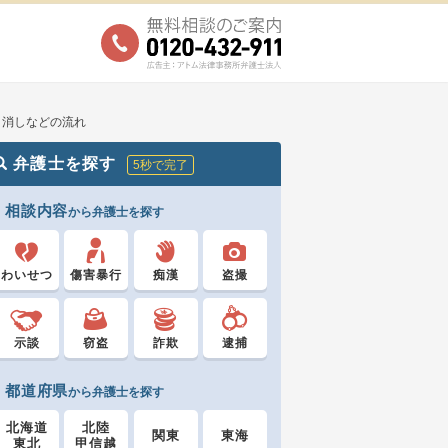
り消しなどの流れ
弁護士を探す
5秒で完了
相談内容
から弁護士を探す
わいせつ
傷害暴行
痴漢
盗撮
示談
窃盗
詐欺
逮捕
都道府県
から弁護士を探す
北海道
北陸
関東
東海
東北
甲信越