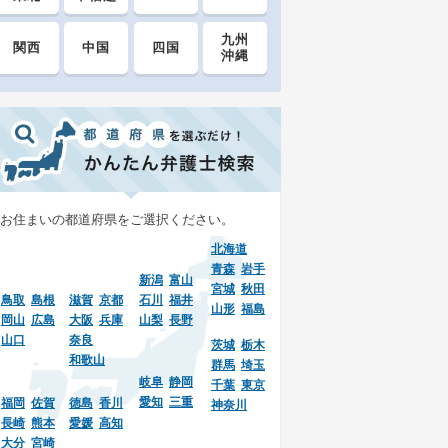
九州
関西
中国
四国
沖縄
お住まいの都道府県をご選択ください。
北海道
青森
岩手
新潟
富山
宮城
秋田
鳥取
島根
滋賀
京都
石川
福井
山形
福島
岡山
広島
大阪
兵庫
山梨
長野
山口
奈良
茨城
栃木
和歌山
群馬
埼玉
岐阜
静岡
千葉
東京
愛知
三重
福岡
佐賀
徳島
香川
神奈川
長崎
熊本
愛媛
高知
大分
宮崎