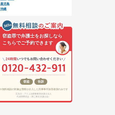
鹿児島
沖縄
窃盗罪で弁護士をお探しなら
こちらでご予約できます
窃盗
告訴
※無料相談の対象は警察が介入した刑事事件加害者側のみです
広告主：アトム法律事務所弁護士法人
代表岡野武志（第二東京弁護士会）