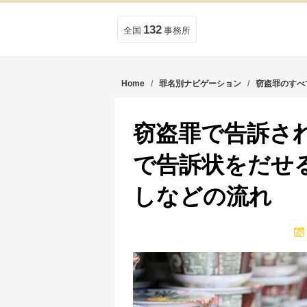
132
全国
事務所
Home
/
罪名別ナビゲーション
/
窃盗罪のすべ
窃盗罪で告訴さ
で告訴状をだせ
しなどの流れ