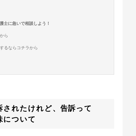
護士に急いで相談しよう！
から
するならコチラから
訴されたけれど、告訴って
味について