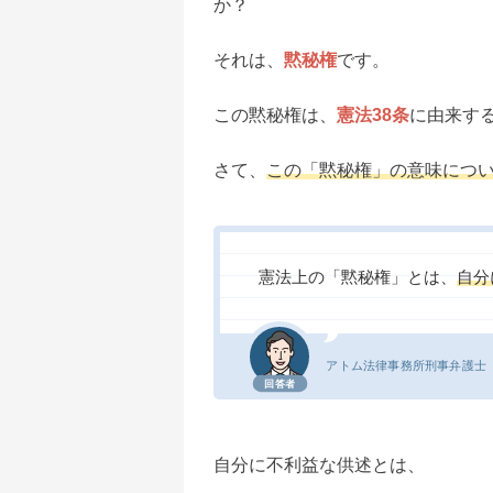
か？
それは、
黙秘権
です。
この黙秘権は、
憲法38条
に由来す
さて、
この「黙秘権」の意味につ
憲法上の「黙秘権」とは、
自分
アトム法律事務所
刑事弁護士
回答者
自分に不利益な供述とは、