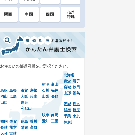
九州
関西
中国
四国
沖縄
お住まいの都道府県をご選択ください。
北海道
青森
岩手
新潟
富山
宮城
秋田
鳥取
島根
滋賀
京都
石川
福井
山形
福島
岡山
広島
大阪
兵庫
山梨
長野
山口
奈良
茨城
栃木
和歌山
群馬
埼玉
岐阜
静岡
千葉
東京
愛知
三重
福岡
佐賀
徳島
香川
神奈川
長崎
熊本
愛媛
高知
大分
宮崎