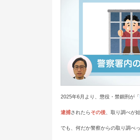
2025年6月より、懲役・禁錮刑が「
逮捕
されたら
その後
、取り調べが
でも、何だか警察からの取り調べ