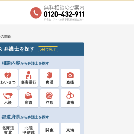
秘の関係
弁護士を探す
5秒で完了
相談内容
から弁護士を探す
わいせつ
傷害暴行
痴漢
盗撮
示談
窃盗
詐欺
逮捕
都道府県
から弁護士を探す
北海道
北陸
関東
東海
東北
甲信越