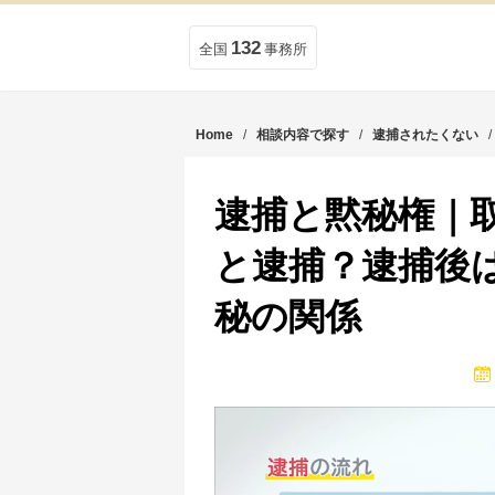
132
全国
事務所
Home
/
相談内容で探す
/
逮捕されたくない
逮捕と黙秘権｜
と逮捕？逮捕後
秘の関係