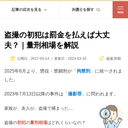
記事の目次を見る
弁護士を探す
都道府県
相談内容
盗撮の初犯は罰金を払えば大丈
都道府県から探す
夫？｜量刑相場を解説
北海道・東北
北海道
青森
岩手
宮城
秋田
山形
福島
公開日：2017-03-14
｜
更新日：2023-03-10
盗撮
,
刑期
2025年6月より、懲役・禁錮刑が「
拘禁刑
」に統一されま
北陸・甲信越
した。
新潟
富山
石川
福井
山梨
長野
2023年7月13日以降の事件は「
撮影罪
」に問われます。
関東
茨城
栃木
群馬
埼玉
千葉
東京
神奈川
家族が、友人が、盗撮で捕まった…
東海
盗撮の
初犯
の
量刑相場
はどれくらいなの？
岐阜
静岡
愛知
三重