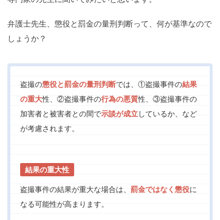
弁護士先生、懲役と罰金の量刑判断って、何が基準なので
しょうか？
盗撮の
懲役と罰金の量刑判断
では、①盗撮事件の
結果
の重大
性、②盗撮事件の
行為の悪質
性、③盗撮事件の
加害者と被害者との間で
示談が成立
しているか、など
が考慮されます。
結果の重大性
盗撮事件の結果が重大な場合は、
罰金ではなく懲役
に
なる可能性が高まります。