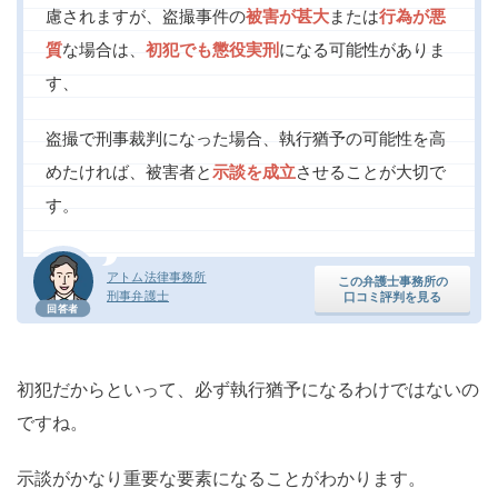
慮されますが、盗撮事件の
被害が甚大
または
行為が悪
質
な場合は、
初犯でも懲役実刑
になる可能性がありま
す、
盗撮で刑事裁判になった場合、執行猶予の可能性を高
めたければ、被害者と
示談を成立
させることが大切で
す。
アトム法律事務所
この弁護士事務所の
刑事弁護士
口コミ評判を見る
回答者
初犯だからといって、必ず執行猶予になるわけではないの
ですね。
示談がかなり重要な要素になることがわかります。