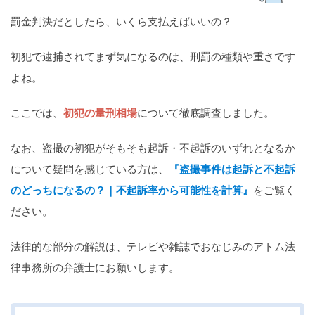
罰金判決だとしたら、いくら支払えばいいの？
関西
滋賀
京都
大阪
兵庫
奈良
和歌山
初犯で逮捕されてまず気になるのは、刑罰の種類や重さです
よね。
中国
鳥取
島根
岡山
広島
山口
ここでは、
初犯の量刑相場
について徹底調査しました。
四国
なお、盗撮の初犯がそもそも起訴・不起訴のいずれとなるか
徳島
香川
愛媛
高知
について疑問を感じている方は、
『盗撮事件は起訴と不起訴
のどっちになるの？｜不起訴率から可能性を計算』
をご覧く
九州・沖縄
ださい。
福岡
佐賀
長崎
熊本
大分
宮崎
鹿児島
沖縄
法律的な部分の解説は、テレビや雑誌でおなじみのアトム法
律事務所の弁護士にお願いします。
相談内容から探す