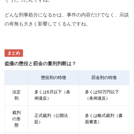
どんな刑事処分になるかは、事件の内容だけでなく、示談
の有無も大きく影響してくるんですね。
まとめ
盗撮の懲役と罰金の量刑判断は？
懲役刑の特徴
罰金刑の特徴
法定
多くは6月以下（条
多くは50万円以下
刑
例違反）
（条例違反）
裁判
正式裁判（公開法
多くは略式裁判（書
の形
廷）
面審査）
態