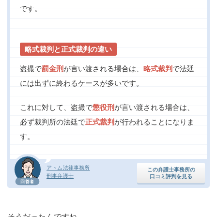
です。
略式裁判と正式裁判の違い
盗撮で
罰金刑
が言い渡される場合は、
略式裁判
で法廷
には出ずに終わるケースが多いです。
これに対して、盗撮で
懲役刑
が言い渡される場合は、
必ず裁判所の法廷で
正式裁判
が行われることになりま
す。
アトム法律事務所
この弁護士事務所の
刑事弁護士
口コミ評判を見る
回答者
そうだったんですね。