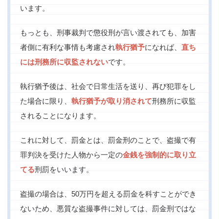
います。
もっとも、刑事裁判で懲役刑が言い渡されても、加害
者側に有利な事情も考慮され
執行猶予
になれば、
直ち
には刑務所に収監されない
です。
執行猶予後は、社会で日常生活を送り、再び犯罪をし
た場合に限り、
執行猶予が取り消されて
刑務所に収監
されることになります。
これに対して、罰金とは、罰金刑のことで、盗撮で有
罪判決を受けた人物から一定の
金銭を強制的に取り立
てる
刑罰をいいます。
盗撮の場合は、50万円を超える罰金を科すことができ
ないため、悪質な盗撮事件に対しては、罰金刑ではな