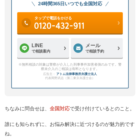
24時間365日いつでも全国対応
タップで電話をかける
LINE
メール
で相談案内
で相談予約
※無料相談の対象は警察が介入した刑事事件加害者側のみです。警
察未介入のご相談は有料となります。
広告主：
アトム法律事務所弁護士法人
代表岡野武志（第二東京弁護士会）
ちなみに問合せは、
全国対応
で受け付けているとのこと。
誰にも知られずに、お悩み解決に近づけるのが魅力的です
ね。