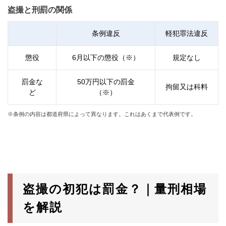
盗撮と刑罰の関係
条例違反
軽犯罪法違反
懲役
6月以下の懲役（※）
規定なし
罰金な
50万円以下の罰金
拘留又は科料
ど
（※）
※条例の内容は都道府県によって異なります。これはあくまで代表例です。
盗撮の初犯は罰金？｜量刑相場
を解説