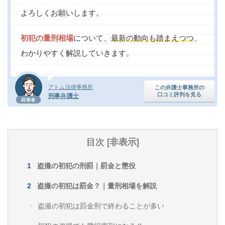
痴漢
盗撮
わいせつ
傷害
よろしくお願いします。
窃盗
詐欺
逮捕
示談
初犯の量刑相場
について、
最新の動向も踏まえつつ
、
わかりやすく解説していきます。
アトム法律事務所
この弁護士事務所の
口コミ評判を見る
刑事弁護士
回答者
目次
[
非表示
]
盗撮の初犯の刑罰｜罰金と懲役
盗撮の初犯は罰金？｜量刑相場を解説
盗撮の初犯は罰金刑で終わることが多い