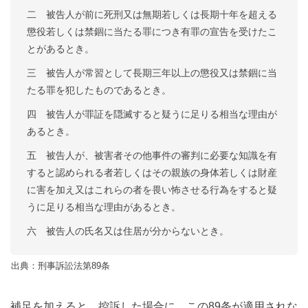
二 被告人が前に死刑又は無期若しくは長期十年を超える
懲役若しくは禁錮に当たる罪につき有罪の宣告を受けたこ
とがあるとき。
三 被告人が常習として長期三年以上の懲役又は禁錮に当
たる罪を犯したものであるとき。
四 被告人が罪証を隠滅すると疑うに足りる相当な理由が
あるとき。
五 被告人が、被害者その他事件の審判に必要な知識を有
すると認められる者若しくはその親族の身体若しくは財産
に害を加え又はこれらの者を畏い怖させる行為をすると疑
うに足りる相当な理由があるとき。
六 被告人の氏名又は住居が分からないとき。
出典：刑事訴訟法第89条
補足を加えると、
控訴した場合に、この89条が適用されな