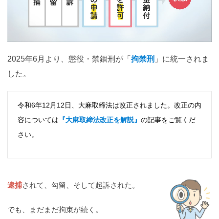
関西
滋賀
京都
大阪
兵庫
奈良
和歌山
中国
2025年6月より、懲役・禁錮刑が「
拘禁刑
」に統一されま
鳥取
島根
岡山
広島
山口
した。
四国
令和6年12月12日、大麻取締法は改正されました。改正の内
徳島
香川
愛媛
高知
容については
『大麻取締法改正を解説』
の記事をご覧くだ
さい。
九州・沖縄
福岡
佐賀
長崎
熊本
大分
宮崎
鹿児島
沖縄
逮捕
されて、勾留、そして起訴された。
相談内容から探す
でも、まだまだ拘束が続く。