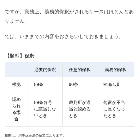
ですが、実務上、義務的保釈がされるケースはほとんどあ
りません。
では、いままでの内容をおさらいしておきましょう。
【類型】保釈
必要的保釈
任意的保釈
義務的保釈
根拠
89
条
90
条
91
条
1
項
認め
89
条各号
裁判所が適
勾留が不当
られ
に該当しな
当と認める
に長くなっ
る場
いとき
とき
たとき
合
根拠は、刑事訴訟法の条文によります。