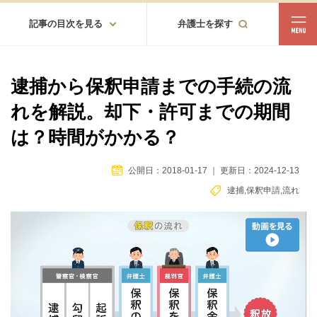
記事の目次を見る
弁護士を探す
都道府県
相談内容
逮捕から保釈申請までの手続の流
都道府県から探す
れを解説。却下・許可までの期間
北海道・東北
は？時間がかかる？
北海道
青森
岩手
宮城
秋田
山形
福島
公開日：2018-01-17
｜
更新日：2024-12-13
北陸・甲信越
逮捕
,
保釈申請
,
流れ
新潟
富山
石川
福井
山梨
長野
関東
茨城
栃木
群馬
埼玉
千葉
東京
神奈川
東海
岐阜
静岡
愛知
三重