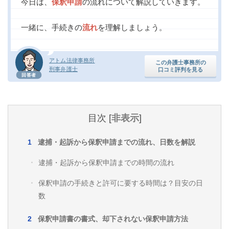
今日は、
保釈申請
の流れについて解説していきます。
一緒に、手続きの
流れ
を理解しましょう。
アトム法律事務所
この弁護士事務所の
刑事弁護士
口コミ評判を見る
回答者
目次
[
非表示
]
逮捕・起訴から保釈申請までの流れ、日数を解説
逮捕・起訴から保釈申請までの時間の流れ
保釈申請の手続きと許可に要する時間は？目安の日
数
保釈申請書の書式、却下されない保釈申請方法