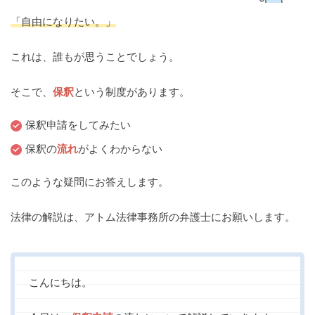
痴漢
盗撮
わいせつ
傷害
「自由になりたい。」
窃盗
詐欺
逮捕
示談
これは、誰もが思うことでしょう。
そこで、
保釈
という制度があります。
保釈申請をしてみたい
保釈の
流れ
がよくわからない
このような疑問にお答えします。
法律の解説は、アトム法律事務所の弁護士にお願いします。
こんにちは。