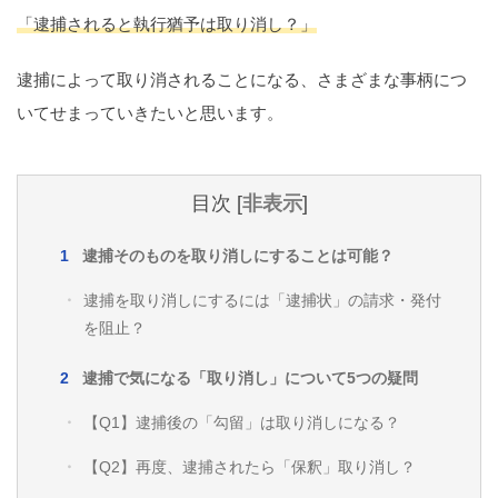
痴漢
盗撮
わいせつ
傷害
「逮捕されると執行猶予は取り消し？」
窃盗
詐欺
逮捕
示談
逮捕によって取り消されることになる、さまざまな事柄につ
いてせまっていきたいと思います。
目次
[
非表示
]
逮捕そのものを取り消しにすることは可能？
逮捕を取り消しにするには「逮捕状」の請求・発付
を阻止？
逮捕で気になる「取り消し」について5つの疑問
【Q1】逮捕後の「勾留」は取り消しになる？
【Q2】再度、逮捕されたら「保釈」取り消し？