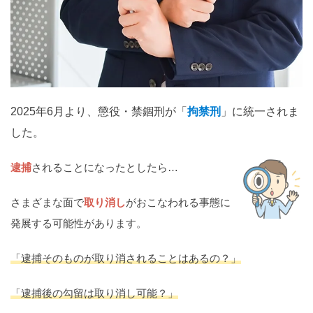
関西
滋賀
京都
大阪
兵庫
奈良
和歌山
中国
鳥取
島根
岡山
広島
山口
2025年6月より、懲役・禁錮刑が「
拘禁刑
」に統一されま
した。
四国
徳島
香川
愛媛
高知
逮捕
されることになったとしたら…
九州・沖縄
さまざまな面で
取り消し
がおこなわれる事態に
福岡
佐賀
長崎
熊本
大分
宮崎
鹿児島
発展する可能性があります。
沖縄
「逮捕そのものが取り消されることはあるの？」
相談内容から探す
「逮捕後の勾留は取り消し可能？」