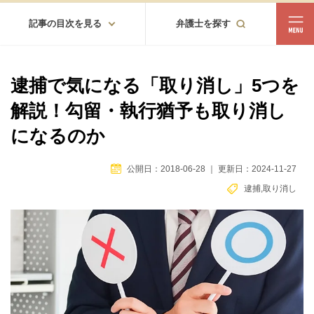
記事の目次を見る
弁護士を探す
都道府県
相談内容
逮捕で気になる「取り消し」5つを
都道府県から探す
解説！勾留・執行猶予も取り消し
北海道・東北
になるのか
北海道
青森
岩手
宮城
秋田
山形
福島
公開日：2018-06-28
｜
更新日：2024-11-27
北陸・甲信越
逮捕
,
取り消し
新潟
富山
石川
福井
山梨
長野
関東
茨城
栃木
群馬
埼玉
千葉
東京
神奈川
東海
岐阜
静岡
愛知
三重