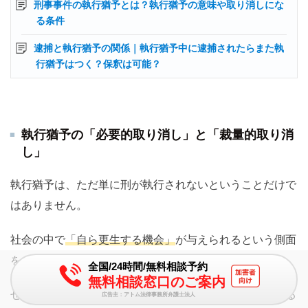
刑事事件の執行猶予とは？執行猶予の意味や取り消しにな
る条件
逮捕と執行猶予の関係｜執行猶予中に逮捕されたらまた執
行猶予はつく？保釈は可能？
執行猶予の「必要的取り消し」と「裁量的取り消
し」
執行猶予は、ただ単に刑が執行されないということだけで
はありません。
社会の中で
「自ら更生する機会」
が与えられるという側面
をもっています。
全国/24時間/無料相談予約
無料相談窓口のご案内
せっかく与えられた更生の機会を軽視し、再び逮捕される
広告主：アトム法律事務所弁護士法人