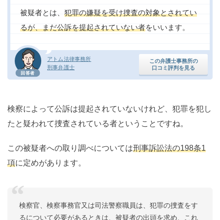
被疑者とは、
犯罪の嫌疑を受け捜査の対象とされてい
るが、まだ公訴を提起されていない者
をいいます。
アトム法律事務所
この弁護士事務所の
刑事弁護士
口コミ評判を見る
回答者
検察によって公訴は提起されていないけれど、犯罪を犯し
たと疑われて捜査されている者ということですね。
この被疑者への取り調べについては
刑事訴訟法の198条1
項
に定めがあります。
検察官、検察事務官又は司法警察職員は、犯罪の捜査をす
るについて必要があるときは、被疑者の出頭を求め、これ