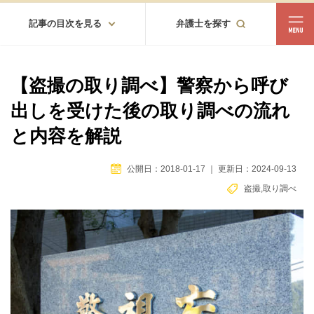
記事の目次を見る
弁護士を探す
都道府県
相談内容
【盗撮の取り調べ】警察から呼び
都道府県から探す
出しを受けた後の取り調べの流れ
北海道・東北
と内容を解説
北海道
青森
岩手
宮城
秋田
山形
福島
公開日：2018-01-17
｜
更新日：2024-09-13
北陸・甲信越
盗撮
,
取り調べ
新潟
富山
石川
福井
山梨
長野
関東
茨城
栃木
群馬
埼玉
千葉
東京
神奈川
東海
岐阜
静岡
愛知
三重