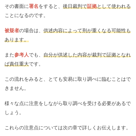
その書面に
署名
をすると、
後日裁判で
証拠
として使われる
ことになるのです。
被疑者
の場合は、
供述内容によって刑が重くなる可能性も
あります。
また
参考人
でも、
自分が供述した内容が裁判で証拠となれ
ば責任重大
です。
この流れをみると、とても安易に取り調べに臨むことはで
きません。
様々な点に注意をしながら取り調べを受ける必要があるで
しょう。
これらの注意点については次の章で詳しくお伝えします。