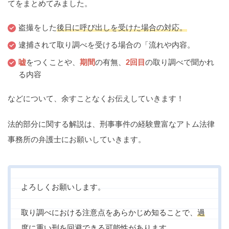
てをまとめてみました。
痴漢
盗撮
わいせつ
傷害
盗撮をした
後日に呼び出しを受けた場合の対応。
窃盗
詐欺
逮捕
示談
逮捕されて取り調べを受ける場合の「流れや内容。
嘘
をつくことや、
期間
の有無、
2回目
の取り調べで聞かれ
る内容
などについて、余すことなくお伝えしていきます！
法的部分に関する解説は、刑事事件の経験豊富なアトム法律
事務所の弁護士にお願いしていきます。
よろしくお願いします。
取り調べにおける注意点をあらかじめ知ることで、
過
度に重い刑を回避できる可能性
があります。