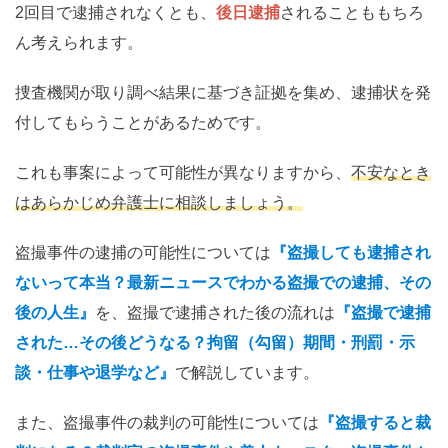
2回目で逮捕されなくとも、
後日逮捕
されることももちろ
ん考えられます。
捜査機関が取り調べ結果に基づき証拠を集め、逮捕状を発
付してもらうことがあるためです。
これも事案によって可能性が異なりますから、
不安なとき
はあらかじめ弁護士に相談しましょう。
盗撮事件の逮捕の可能性については
『盗撮しても逮捕され
ないって本当？最新ニュースでわかる盗撮での逮捕、その
後の人生』
を、盗撮で逮捕された後の流れは
『盗撮で逮捕
された…その後どうなる？拘留（勾留）期間・刑罰・示
談・仕事や退学など』
で解説しています。
また、盗撮事件の裁判の可能性については
『盗撮すると裁