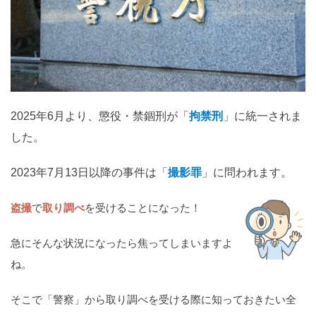
関西
滋賀
京都
大阪
兵庫
奈良
和歌山
中国
鳥取
島根
岡山
広島
山口
2025年6月より、懲役・禁錮刑が「
拘禁刑
」に統一されま
した。
四国
徳島
香川
愛媛
高知
2023年7月13日以降の事件は「
撮影罪
」に問われます。
九州・沖縄
盗撮
で
取り調べ
を受けることになった！
福岡
佐賀
長崎
熊本
大分
宮崎
鹿児島
急にそんな状況になったら焦ってしまいますよ
沖縄
ね。
相談内容から探す
そこで「警察」から取り調べを受ける際に知っておきたい全