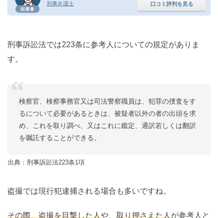
刑事弁護士
口コミ評判を見る
回答者
刑事訴訟法では223条に参考人についての規定がありま
す。
検察官、検察事務官又は司法警察職員は、犯罪の捜査をす
るについて必要があるときは、被疑者以外の者の出頭を求
め、これを取り調べ、又はこれに鑑定、通訳若しくは翻訳
を嘱託することができる。
出典：刑事訴訟法223条1項
盗撮では現行犯逮捕される場合も多いですね。
その際、盗撮を目撃した人
や、
取り押さえた人
が参考人と