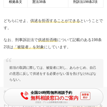
根拠条文
憲法
38
条
刑訴法
198
条
2
項
どちらにせよ、
供述を拒否することができる
ということで
す。
なお、刑事訴訟法で
供述拒否権
について記載のある198条
2項は
「被疑者」を対象
にしています。
前項の取調に際しては、被疑者に対し、あらかじめ、自己
の意思に反して供述をする必要がない旨を告げなければな
らない。
出典：刑事訴訟法198条2項
全国/24時間/無料相談予約
無料相談窓口のご案内
広告主：アトム法律事務所弁護士法人
ただし、これはあくまで供述拒否権を
「告知する義務」を